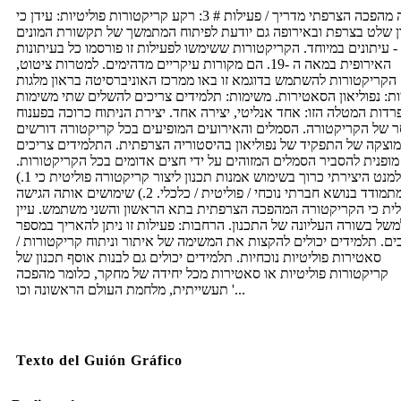
מורה מהפכה הצרפתי מדריך / פעילות # 3: רקע קריקטורות פוליטיות: עידן כי
ון שלט בצרפת ובאירופה גם יודעת לפיתוח המתמשך של תקשורת המונים
- עיתונים במיוחד. הקריקטורות ששימשו לפעילות זו פורסמו כל בעיתונות
האירופית במאה ה -19. הם מקורות עיקריים מדהימים. למטרות ציטוט,
הקריקטורות להשתמש בדוגמא זו באו ממרכז האוניברסיטה בראון מלגות
ות: נפוליאון הסאטירות. משימות: תלמידים צריכים להשלים שתי משימות
רדות המטלה הזו: אחד אנליטי, יצירה אחד. יצירת הניתוח כרוכה בפענוח
 של הקריקטורה. הסמלים והאירועים המופיעים בכל קריקטורה דורשים
וצקה של התפקיד של נפוליאון בהיסטוריה הצרפתית. התלמידים צריכים
מופנית להסביר הסמלים המזוהים על ידי חצים אדומים בכל הקריקטורות.
האלמנט היצירתי כרוך בשימוש אמנות תכנון ליצור קריקטורה פוליטית כי 1.)
מתמודד בנושא חברתי נוכחי / פוליטית / כלכלי. 2.) שימושים אותה הגישה
ית כי הקריקטורה המהפכה הצרפתית בתא הראשון והשני משתמש. עיין
משל בשורה העליונה של התכנון. הרחבות: פעילות זו ניתן להאריך במספר
ים. תלמידים יכולים להקצות את המשימה של איתור וניתוח קריקטורות /
סאטירות פוליטיות נוכחיות. תלמידים יכולים גם לבנות אוסף תכנון של
קריקטורות פוליטיות או סאטירות מכל יחידה של מחקר, כלומר מהפכה
תעשייתית, מלחמת העולם הראשונה וכו '...
Texto del Guión Gráfico