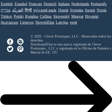
English
Español
Français
Deutsch
Italiana
Nederlands
Português
Norsk
Suomi
Svenska
Dansk
ру́сский язы́к
हिन्दी
العَرَبِيَّة
עברית
Türkçe
Polski
Româna
Ceština
Slovenský
Magyar
Hrvatski
български
Lietuvos
Slovenščina
Latvijas
eesti
© 2026 - Clever Prototypes, LLC - Reservados todos los
derechos.
StoryboardThat es una marca registrada de
Clever
Prototypes , LLC
y registrada en la Oficina de Patentes y
Marcas de EE. UU.