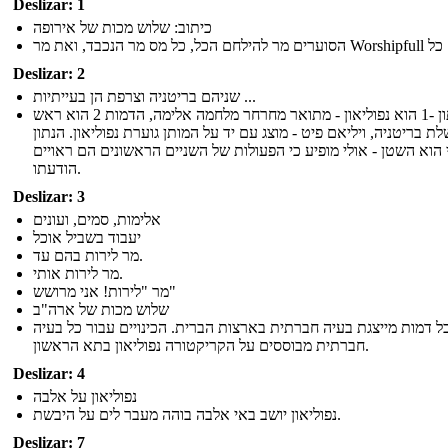
Deslizar: 1
כיתוב: שלוש מכות של אירופה
מר הנכבד, ואת מר Worshipfull קח כל
Deslizar: 2
שניהם בריטניה וצרפת הן בעייתיות ...
הנתון -1 הוא נפוליאון - מתואר מחרחר מלחמה אלימה, הדמות 2 הוא ראש
ת בריטניה, ויליאם פיט - מוצג עם יד על המותן גוערת נפוליאון. הנתון
 הוא השטן - אולי מופיע כי הפעולות של השניים הראשונים הם ראויים
הודעתו.
Deslizar: 3
אלימות, סמים, ועונים
יעבוד בשביל אוכל
מר לירות בהם עד.
מר לירות אותי.
מר "לירות! אני מרושש"
שלוש מכות של ארה"ב
ל דמות מייצגת בעיה חברתית בארצות הברית. הכינויים עבור כל בעיה
חברתית מבוססים על הקריקטורה נפוליאון בתא הראשון.
Deslizar: 4
נפוליאון על אלבה
נפוליאון יושב באי אלבה בוהה מעבר לים על היבשת.
Deslizar: 7