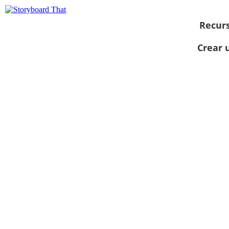
Recur
Crear 