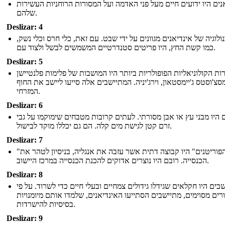
נים היו ידועים חיים מעל פני האדמה ועל המסורות הרוחניות העשירות
שלהם.
Deslizar: 4
לוגיה של אינדיאנים מגוונים על ידי שבט. עם זאת, כלי חרס וכלי נשק,
כמו קשת החץ, היו פריטים סטנדרטיים המשמשים לבשל ולצוד עם.
Deslizar: 5
ות הקולוניאליות הפופולריות ביותר היו המושבות של פלימות פלנטיישן
סצ'וסטס ג'יימסטאון, וירג'יניה. המתיישבים אלה סייעו ליישב את החוף
המזרחי.
Deslizar: 6
היו מבני עץ או אבן מסורתי. לעתים קרובות מטבחים שימוקמו על גבי
זרם קטן לגישת מים קלה. הם גם יכללו מוקד לבישול.
Deslizar: 7
"הפוריטנים" היו קבוצה דתית אשר עזבה את אנגליה, בניסיון לטהר את
הכנסייה. רובם היו נוצרים אדוקים להכנת הכנסייה במרכז היישוב.
Deslizar: 8
בים היו חקלאים שגידלו גידולים צמחיים ובעלי חיים כדי לשרוד. על פי
רים מסוימים, מתיישבים הסתייעו האינדיאנים, שלמדו אותם מיומנויות
בסיסיות להישרדות.
Deslizar: 9