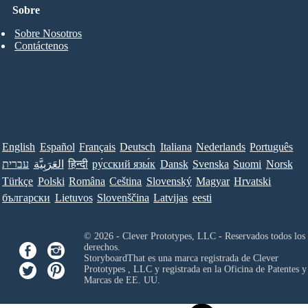
Sobre
Sobre Nosotros
Contáctenos
English
Español
Français
Deutsch
Italiana
Nederlands
Português
Norsk
Suomi
Svenska
Dansk
ру́сский язы́к
हिन्दी
العَرَبِيَّة
עברית
Türkçe
Polski
Româna
Ceština
Slovenský
Magyar
Hrvatski
български
Lietuvos
Slovenščina
Latvijas
eesti
© 2026 - Clever Prototypes, LLC - Reservados todos los
derechos.
StoryboardThat es una marca registrada de
Clever
Prototypes , LLC
y registrada en la Oficina de Patentes y
Marcas de EE. UU.