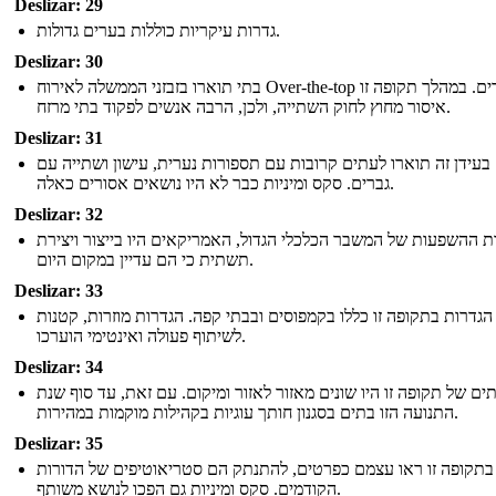
Deslizar: 29
גדרות עיקריות כוללות בערים גדולות.
Deslizar: 30
בתי תוארו בזבזני הממשלה לאירוח Over-the-top הצדדים. במהלך תקופה זו
איסור מחוץ לחוק השתייה, ולכן, הרבה אנשים לפקוד בתי מרזח.
Deslizar: 31
בעידן זה תוארו לעתים קרובות עם תספורות נערית, עישון ושתייה עם
גברים. סקס ומיניות כבר לא היו נושאים אסורים כאלה.
Deslizar: 32
ת ההשפעות של המשבר הכלכלי הגדול, האמריקאים היו בייצור ויצירת
תשתית כי הם עדיין במקום היום.
Deslizar: 33
הגדרות בתקופה זו כללו בקמפוסים ובבתי קפה. הגדרות מוזרות, קטנות
לשיתוף פעולה ואינטימי הוערכו.
Deslizar: 34
ים של תקופה זו היו שונים מאזור לאזור ומיקום. עם זאת, עד סוף שנת
התנועה הזו בתים בסגנון חותך עוגיות בקהילות מוקמות במהירות.
Deslizar: 35
בתקופה זו ראו עצמם כפרטים, להתנתק הם סטריאוטיפים של הדורות
הקודמים. סקס ומיניות גם הפכו לנושא משותף.