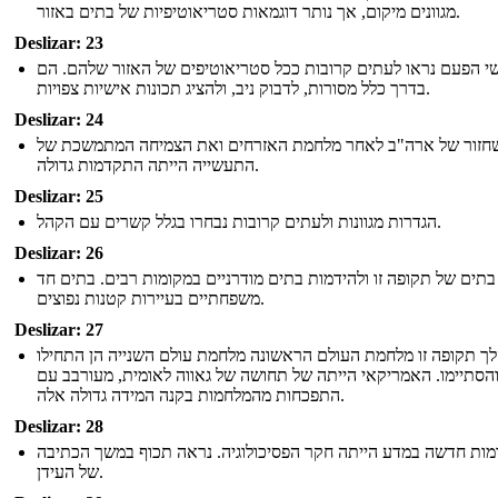
מגוונים מיקום, אך נותר דוגמאות סטריאוטיפיות של בתים באזור.
Deslizar: 23
י הפעם נראו לעתים קרובות ככל סטריאוטיפים של האזור שלהם. הם
בדרך כלל מסורות, לדבוק ניב, ולהציג תכונות אישיות צפויות.
Deslizar: 24
חזור של ארה"ב לאחר מלחמת האזרחים ואת הצמיחה המתמשכת של
התעשייה הייתה התקדמות גדולה.
Deslizar: 25
הגדרות מגוונות ולעתים קרובות נבחרו בגלל קשרים עם הקהל.
Deslizar: 26
בתים של תקופה זו ולהידמות בתים מודרניים במקומות רבים. בתים חד
משפחתיים בעיירות קטנות נפוצים.
Deslizar: 27
ך תקופה זו מלחמת העולם הראשונה מלחמת עולם השנייה הן התחילו
הסתיימו. האמריקאי הייתה של תחושה של גאווה לאומית, מעורבב עם
התפכחות מהמלחמות בקנה המידה גדולה אלה.
Deslizar: 28
ות חדשה במדע הייתה חקר הפסיכולוגיה. נראה תכוף במשך הכתיבה
של העידן.