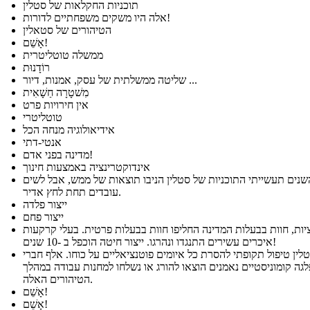
תוכניות החקלאות של סטלין
אלה היו משקים משפחתיים לדורות!
הטיהורים של סטאלין
אָשֵׁם!
ממשלה טוטליטרית
רוֹדָנוּת
שליטה ממשלתית של עסק, אמנות, דיור ...
מִשׁטָרָה חַשָׁאִית
אין חירויות פרט
טוטליטרי
אידיאולוגיה מנחה הכל
אנטי-דתי
מדינה בפני אדם!
אינדוקטרינציה באמצעות חינוך
נים תעשייתי התוכניות של סטלין הניבו תוצאות של ממש, אבל לשים
עובדים תחת לחץ אדיר.
ייצור פלדה
ייצור פחם
יות, חוות בבעלות המדינה החליפו חוות בבעלות פרטית. בעלי קרקעות
איכרים עשירים התנגדו ונהרגו. ייצור חיטה הוכפל ב -10 שנים!
לין טיפול תקופתי להסרת כל איומים פוטנציאליים על כוחו. אלף חברי
גה קומוניסטיים נאמנים הוצאו להורג או נשלחו למחנות עבודה במהלך
הטיהורים האלה.
אָשֵׁם!
אָשֵׁם!