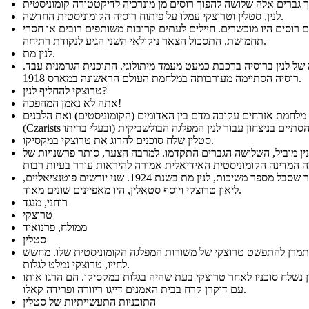
לנין, סטלין וטרוצקי עמלו על פיתוח רוסיה הקומוניסטית החדשה.
ם רוסים היו מוכשרים. חיילים לעתים קרובות משותפים רובים או חסרי
תחמושת. התסכול הצאר ניקולאי השני הגיע לנקודת רתיחה.
לנין מת.
של לנין ברוסיה ברכבת כמעט מעמד מיתולוגי. התוכנית הגרמנית עבד.
רוסיה הסתיימה מעורבותה במלחמת העולם הראשונה במארס 1918.
טרוצקי להחליף לנין?
אתה לא נאמן המהפכה!
מלחמת אזרחים עקובה מדם בין האדומים (הקומוניסטים) ואת הלבנים
סטלין שלח סוכנים להרוג את טרוצקי במקסיקו.
ין מוביל, השלושה הגברים התקדמו. למרבה הצער, סותר פרשנויות של
לאחר שסבל מספר משיכות, לנין מת בשנת 1924. שני יורשים פוטנציאליים,
ליאון טרוצקי ויוסף סטאלין, היו מאפיינים שונים מאוד.
רוחני, מנגד
טרוצקי
ממולח, פרנואיד
סטלין
תמרן להתפשט טרוצקי של משורות המפלגה הקומוניסטית שלו. מחשש
לחייו, טרוצקי נמלט לגלות.
 נשלח סוכניו לאחר טרוצקי בעת שהיה בגלות במקסיקו. הם הרגו אותו
עם דוקרן קרח בבית האמנים דייגו ריוורה ופרידה קאלו.
התוכניות התעשייתיות של סטלין