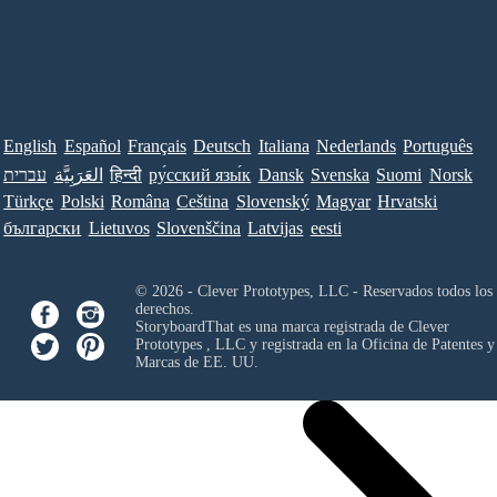
English
Español
Français
Deutsch
Italiana
Nederlands
Português
Norsk
Suomi
Svenska
Dansk
ру́сский язы́к
हिन्दी
العَرَبِيَّة
עברית
Türkçe
Polski
Româna
Ceština
Slovenský
Magyar
Hrvatski
български
Lietuvos
Slovenščina
Latvijas
eesti
© 2026 - Clever Prototypes, LLC - Reservados todos los
derechos.
StoryboardThat es una marca registrada de
Clever
Prototypes , LLC
y registrada en la Oficina de Patentes y
Marcas de EE. UU.