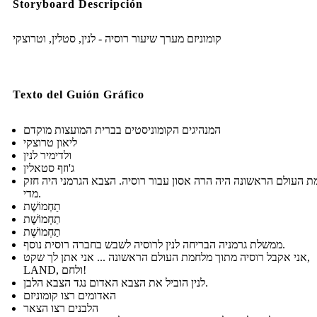
Storyboard Descripción
קומוניזם מערך שיעור רוסיה - לנין, סטלין, וטרוצקי
Texto del Guión Gráfico
המנהיגים הקומוניסטים בברית המועצות מוקדם
ליאון טרוצקי
ולדימיר לנין
ג'וזף סטאלין
 העולם הראשונה היה הרה אסון עבור רוסיה. הצבא הגרמני היה חזק
מדי.
תַחְמוֹשֶׁת
תַחְמוֹשֶׁת
תַחְמוֹשֶׁת
ממשלת גרמניה הבריחה לנין לרוסיה לשבש בחברה רוסית נוסף.
אני אקבל רוסיה מתוך מלחמת העולם הראשונה ... אני אתן לך שקט,
LAND, ולחם!
לנין הוביל את הצבא האדום נגד הצבא הלבן.
האדומים רצו קומוניזם
הלבנים רצו הצאר