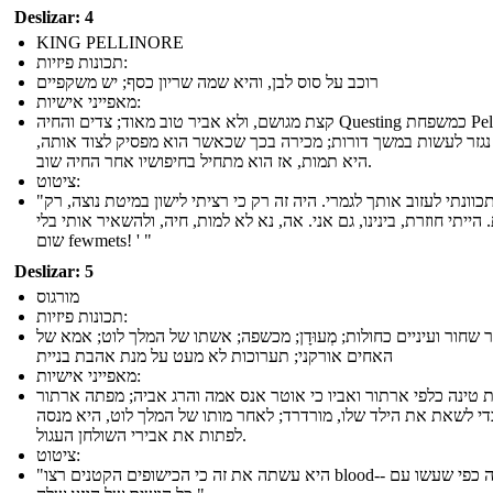
Deslizar: 4
KING PELLINORE
תכונות פיזיות:
רוכב על סוס לבן, והיא שמה שריון כסף; יש משקפיים
מאפייני אישיות:
קצת מגושם, ולא אביר טוב מאוד; צדים והחיה Questing כמשפחת Pellinore
נגזר לעשות במשך דורות; מכירה בכך שכאשר הוא מפסיק לצוד אותה,
היא תמות, אז הוא מתחיל בחיפושיו אחר החיה שוב.
ציטוט:
"לא התכוונתי לעזוב אותך לגמרי. היה זה רק כי רציתי לישון במיטת נוצה, רק
הייתי חוזרת, בינינו, גם אני. אה, נא לא למות, חיה, ולהשאיר אותי בלי
שום fewmets! ' "
Deslizar: 5
מורגוס
תכונות פיזיות:
 שחור ועיניים כחולות; מְעוּדָן; מכשפה; אשתו של המלך לוט; אמא של
האחים אורקני; תערוכות לא מעט על מנת אהבת בניית
מאפייני אישיות:
 טינה כלפי ארתור ואביו כי אוטר אנס אמה והרג אביה; מפתה ארתור
די לשאת את הילד שלו, מורדרד; לאחר מותו של המלך לוט, היא מנסה
לפתות את אבירי השולחן העגול.
ציטוט:
"היא עשתה את זה כי הכישופים הקטנים רצו blood-- אותה כפי שעשו עם