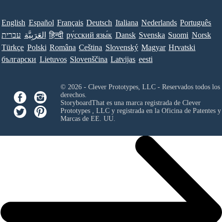
English
Español
Français
Deutsch
Italiana
Nederlands
Português
Norsk
Suomi
Svenska
Dansk
ру́сский язы́к
हिन्दी
العَرَبِيَّة
עברית
Türkçe
Polski
Româna
Ceština
Slovenský
Magyar
Hrvatski
български
Lietuvos
Slovenščina
Latvijas
eesti
© 2026 - Clever Prototypes, LLC - Reservados todos los
derechos.
StoryboardThat es una marca registrada de
Clever
Prototypes , LLC
y registrada en la Oficina de Patentes y
Marcas de EE. UU.