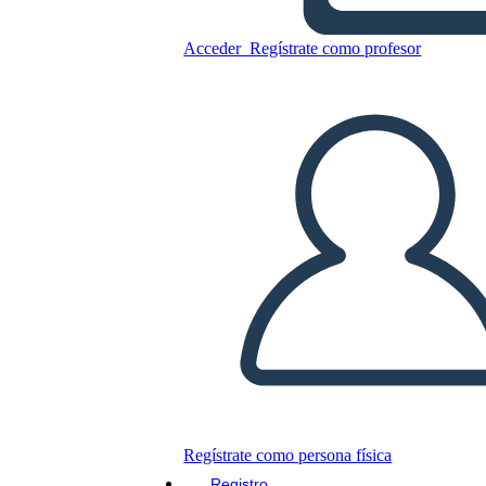
Acceder
Regístrate como profesor
פעם אחת והמלך לעתיד לבוא -
מפת התווים
Copie este guión gráfico
CREAR UN GUIÓN GRÁFICO
JUEGO DE DIAPOSITIVAS
LEERME
Regístrate como persona física
Registro