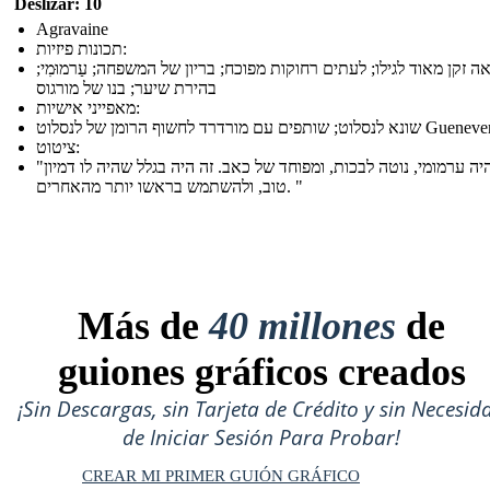
Deslizar: 10
Agravaine
תכונות פיזיות:
ה זקן מאוד לגילו; לעתים רחוקות מפוכח; בריון של המשפחה; עַרמוּמִי;
בהירת שיער; בנו של מורגוס
מאפייני אישיות:
א לנסלוט; שותפים עם מורדרד לחשוף הרומן של לנסלוט Guenever
ציטוט:
"הוא היה ערמומי, נוטה לבכות, ומפוחד של כאב. זה היה בגלל שהיה לו דמיון
טוב, ולהשתמש בראשו יותר מהאחרים. "
Más de
40 millones
de
guiones gráficos creados
¡Sin Descargas, sin Tarjeta de Crédito y sin Necesid
de Iniciar Sesión Para Probar!
CREAR MI PRIMER GUIÓN GRÁFICO