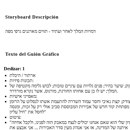
Storyboard Descripción
דמויות המלך לאחר ועתיד - תווים מארגנים גרפי מפה
Texto del Guión Gráfico
Deslizar: 1
ארתור / היבלת
תכונות פיזיות:
זָק; שיער בהיר; פנים גלויות עם עיניים טובות; לבוש גלימה מקטיפה של
המלך; יש לו בן עם אחותו החורגת, מורגוס, אשר נקרא מורדרד.
מאפייני אישיות:
וצודק; קצת נאיבי וחסר עמוד השדרה להתעמת אשתו לנסלוט על הרומן
מפתחת קוד חדש של אבירות המבוססת סביב אולי רק על זכות, ומנסה
לחסל את "חיל עליון"
ציטוט:
"הרעיון שלי הוא שאם אנחנו יכולים לנצח במאבק הזה לפנינו, ולקבל אחיזה
איתנה של המדינה, אז אני אנהיג מעין סדר האבירות ... אני אבצע את