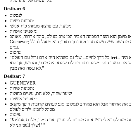
כל הנשים של הגזע שלה."
Deslizar: 6
לנסלוט
תכונות פיזיות:
מכוער, עם פרצוף מעווה; כוח אנושי
מאפייני אישיות:
ז מיומן הוא הופך המכונה האביר הכי טוב בעולם; סוגד ארתור; מאוהב
Guenever; היא מרגישה שיש משהו חסר ולא נכון בתוכו; הוא מסוגל לחולל
נסים.
ציטוט:
"כל דרך לחיים-- שלו גם כשהוא היה אדם גדול עם העולם feet-- שלו הוא היה
 את הפער הזה: משהו בתחתית לבו שהוא היה מודע, ומבויש, אך הוא
לא עשה זאת מבין."
Deslizar: 7
GUENEVER
תכונות פיזיות:
שיער שחור; ללא חת, עיניים כחולות
מאפייני אישיות:
 את ארתור אבל הוא מאוהב לנסלוט; סוג; לעתים קרובות הופך מקנא;
מסוגל להביא ילדים לעולם
ציטוט:
"איך אתה מעז לקרוא לי ג'ני? אתה מסריח לה עדיין. אני המלך, מלכת אנגליה!
אני לא trull שלך! ' "