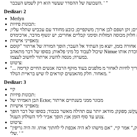
השבועה של ההסדר שעשוי הוא רק לשמש העכבר. ' "
Deslizar: 2
Merlyn
תכונות פיזיות:
ם; זקן ושפם לבן ארוך; משקפיים; כובע מחודד עם עכביש שתלוי עליו;
 חלוק מכוסה המזלות וסימני קבליים אחרים; יש ינשוף מדבר, ארכימדס
מאפייני אישיות:
אחורה בזמן, יוצא מן העתיד אל העבר; הופך המורה של ארתור "קוסם
שיכול לעבוד כל מיני פלאות; בסופו של דבר מתאהב Nimue אשר לוכדת אותו
במערה; מנסה להשיג ארתור לחשוב לעצמו.
ציטוט:
"... אני צריך לחיות לאחור מ מלפנים בעוד מוקף הרבה אנשים החיים קדימה
מאחור. חלק מהאנשים קוראים לו שיש בראיית הנולד. "
Deslizar: 3
קיי
תכונות פיזיות:
הבן האמיתי של Ector; מבוגר ממני בשנתיים ארתור
מאפייני אישיות:
ַקֵשׁ; מְפוּנָק; מודאג יותר עם תהילה מאשר בכבוד; בסופו של דבר הופך
צנוע עד סוף הזמן אני; הופך אביר ליד השולחן העגול.
ציטוט:
"זה יספיק," אמר קיי, "אם מישהו לא היה אכפת לי לחתוך אותו. זה היה גריפין
שלי. ' "