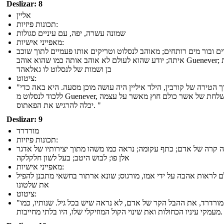
Deslizar: 8
אליין
תכונות פיזיות:
שמונה עשרה, יפה, עם עיניים סגולות
מאפייני אישיות:
ים ובור מים רותחים; מאוהב לנסלוט וטריקים אותו פעמיים לתוך שוכב
איתה; יודע שהוא לעולם לא אוהב אותה כמו שהוא אוהב Guenever; נושאת
בן ושמות של לנסלוט לו גאלאהד
ציטוט:
"בתוך הטירה של קורבין, הילד איליין היה עושה מוכן מסעה. היא באה כדי
ללכוד לנסלוט מ Guenever, משלחת של אשר כולם חוץ מאשר על עצמה
יכלה להרגיש את הפאתוס. "
Deslizar: 9
מורדרד
תכונות פיזיות:
ה קרה של אדם; כתף עקומה; נראה כמו משהו מתוך יצירותיו של אדגר
אלן פו; לבוש היטב; בעל לשון חלקלקה
מאפייני אישיות:
ם לראות אהבה על ידי אמו, מורגוס; שונא ארתור בחשאי מתכנן להפיל
את שלטונו
ציטוט:
"מורדרד, את ההבל הקר של אדם, לא נראה שיש בכל גיל. שנותיו, כמו
וזיקלי שלו, היו בלתי מחייבות. "