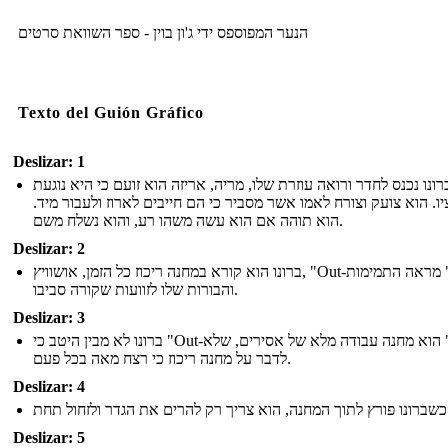
הנער המפוספס ידי ג'ון בוין - ספר השוואת סרטים
Texto del Guión Gráfico
Deslizar: 1
רונו נכנס לחדר ורואה עוזרת שלו, מריה, אריזה הוא זועם כי היא נוגעת
יו. הוא צועק וצורח לאמו אשר מסביר כי הם חייבים לארוז ולעבור מיד
הוא תוהה אם הוא עשה משהו רע, והוא נשלח משם.
Deslizar: 2
ברונו הוא קורא במחנה ריכוז כל הזמן, אושוויץ, "Out-עם," מראה התמימות
והבורות שלו לזוועות שקורה סביבו.
Deslizar: 3
ברונו לא מבין היטב כי "Out-עם" הוא מחנה עבודה מלא של אסירים, שלא
לדבר על מחנה ריכוז כי רצח מאה בכל פעם.
Deslizar: 4
הגדר ולזחול תחת
Deslizar: 5