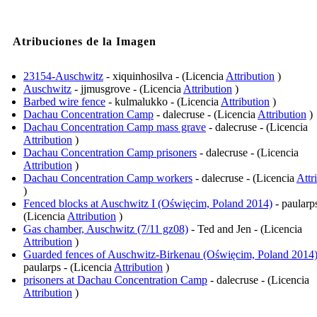
Atribuciones de la Imagen
23154-Auschwitz
- xiquinhosilva - (Licencia
Attribution
)
Auschwitz
- jjmusgrove - (Licencia
Attribution
)
Barbed wire fence
- kulmalukko - (Licencia
Attribution
)
Dachau Concentration Camp
- dalecruse - (Licencia
Attribution
)
Dachau Concentration Camp mass grave
- dalecruse - (Licencia
Attribution
)
Dachau Concentration Camp prisoners
- dalecruse - (Licencia
Attribution
)
Dachau Concentration Camp workers
- dalecruse - (Licencia
Attr
)
Fenced blocks at Auschwitz I (Oświęcim, Poland 2014)
- paularps
(Licencia
Attribution
)
Gas chamber, Auschwitz (7/11 gz08)
- Ted and Jen - (Licencia
Attribution
)
Guarded fences of Auschwitz-Birkenau (Oświęcim, Poland 2014
paularps - (Licencia
Attribution
)
prisoners at Dachau Concentration Camp
- dalecruse - (Licencia
Attribution
)