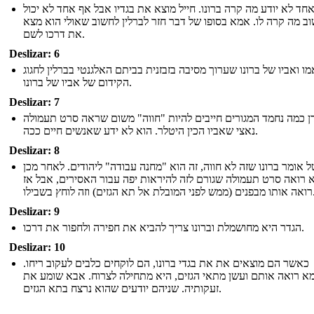
חד לא יודע מה קרה ברונו. חייל מוצא את בגדיו אבל אף אחד לא יכול
ב מה קרה לו. אמא בסופו של דבר חזר לברלין לחשוב שאולי הוא מצא
את דרכו לשם.
Deslizar: 6
מו ואביו של ברונו שערוך מסיבה בזבזנית בביתם האלגנטי בברלין לחגוג
הקידום של אביו של ברונו.
Deslizar: 7
דן כמה נחמד המגורים חייבים להיות "חווה" משום שראה סרט תעמולה
נאצי שאביו הכין היטלר. הוא לא ידע שאנשים חיים ככה.
Deslizar: 8
ל אומר ברונו שזה לא חווה, זה הוא "מחנה עבודה" ליהודים. לאחר מכן
 רואה סרט תעמולה שגורם לזה להיראות יפה עבור האסירים, אבל אז
לת אל תא הגזים) וזה לוחץ בשבילו
Deslizar: 9
הגדר היא מחושמלת וברונו צריך להביא את חפירה ולחפור את דרכו.
Deslizar: 10
כאשר הם מוצאים את את בגדי ברונו, הם לוקחים כלבים לעקוב ריחו.
 רואה אותם ועשן מתאי הגזים, היא מתחילה לצרוח. אבא שומע את
זעקותיה. שניהם יודעים שהוא נרצח בתא הגזים.