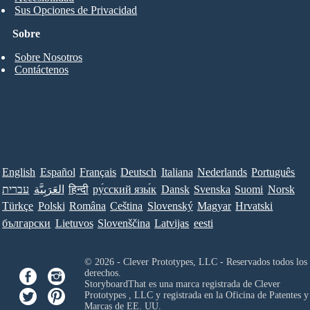
Sus Opciones de Privacidad
Sobre
Sobre Nosotros
Contáctenos
English
Español
Français
Deutsch
Italiana
Nederlands
Português
עברית
العَرَبِيَّة
हिन्दी
ру́сский язы́к
Dansk
Svenska
Suomi
Norsk
Türkçe
Polski
Româna
Ceština
Slovenský
Magyar
Hrvatski
български
Lietuvos
Slovenščina
Latvijas
eesti
© 2026 - Clever Prototypes, LLC - Reservados todos los
derechos.
StoryboardThat es una marca registrada de
Clever
Prototypes , LLC
y registrada en la Oficina de Patentes y
Marcas de EE. UU.