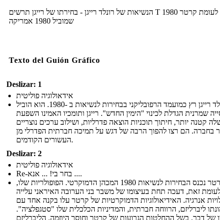
הנשיאות של רונלד רייגן - בחירתו של רייגן תרשים T 1980 לעומת קרטר
שמוביל 1980 אמריקה
Texto del Guión Gráfico
Deslizar: 1
אידאולוגיה פוליטית
רונלד רייגן רץ כמועמד הרפובליקני בבחירות לנשיאות ב -1980. הוא הוביל
יה שמרנית הגדלת לכינוי "הימין החדש". רייגן ותומכיו האמינו השפעת
ה קטנה יותר, חיתוך תוכניות הוצאה פדרליות, ושילוב ערכים נוצריים
ר בחברה. הם רצו להפוך הרבה של דגש על תמיכה חברתית הפדרלי מן
העשורים הקודמים.
Deslizar: 2
אידאולוגיה פוליטית
Re-בחר בי! ... אנא ....
ג'ימי קרטר נכנס הבחירות לנשיאות 1980 המכהן הדמוקרטי. הפופולריות שלו,
עומת זאת, דעכה תחת בעיצומו של משבר בני הערובה האיראני עלייה
ויות אנרגיה. האידיאולוגיות הדמוקרטיות של קרטר עלו בקנה אחד עם
נתו ליברליזם, הרווחה חברתית, והמדיניות הכלכלית שלו "סטגפלציה".
 של דבר, בשל ההחלטות הגרועות של קרטר וחוסר היוזמה, הליברליזם