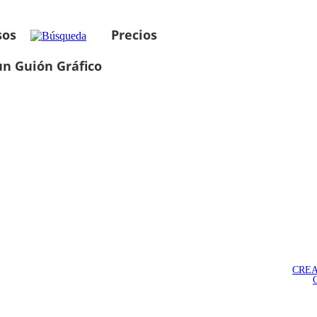
sos
Precios
un Guión Gráfico
CREA