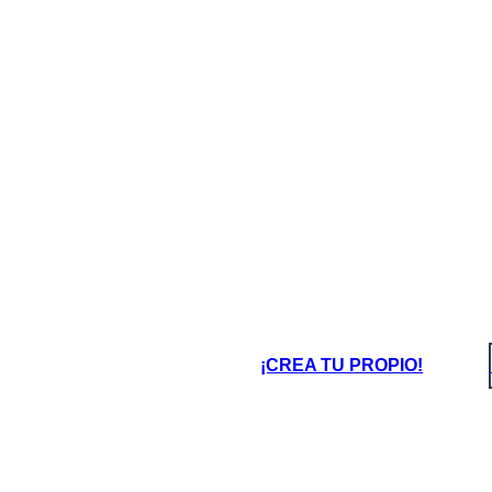
של דבר מתגשמים בסופו של הדבר.
מעור
¡CREA TU PROPIO!