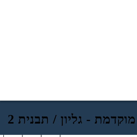
מוקדמת - גליון / תבנית 2
דוגמא 3
דוגמא 2
דוגמא 1
דוגמאות מהקריאה
בטון