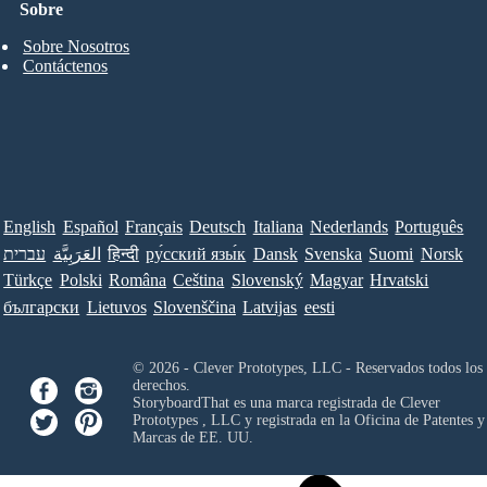
Sobre
Sobre Nosotros
Contáctenos
English
Español
Français
Deutsch
Italiana
Nederlands
Português
עברית
العَرَبِيَّة
हिन्दी
ру́сский язы́к
Dansk
Svenska
Suomi
Norsk
Türkçe
Polski
Româna
Ceština
Slovenský
Magyar
Hrvatski
български
Lietuvos
Slovenščina
Latvijas
eesti
© 2026 - Clever Prototypes, LLC - Reservados todos los
derechos.
StoryboardThat es una marca registrada de
Clever
Prototypes , LLC
y registrada en la Oficina de Patentes y
Marcas de EE. UU.