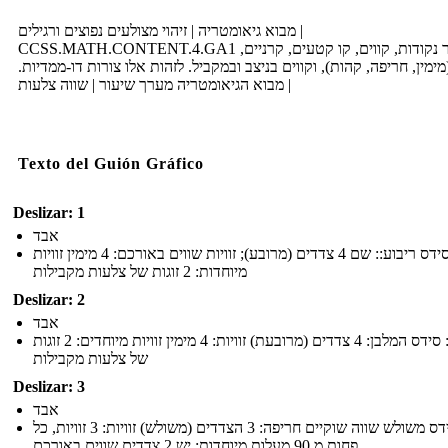
מבוא גיאומטריה | זיהוי מצולעים נפוצים ורגילים |
CCSS.MATH.CONTENT.4.GA1 צייר נקודות, קווים, קו קטעים, קרניים,
 (מימין, חריפה, קהות), וקווים בניצב ובמקביל. לזהות אלו צורות דו-ממדיות
| מבוא הגיאומטריה מערך שיעור | שווה צלעות
Texto del Guión Gráfico
Deslizar: 1
אבד
סידס ריבוע:: שם 4 צדדים (מרובע); זוויות שווים באורכם: 4 מימין זוויות
מיוחדות: 2 זוגות של צלעות מקבילות
Deslizar: 2
אבד
שם: סידס המלבן: 4 צדדים (מרובעת) זוויות: 4 מימין זוויות מיוחדים: 2 זוגות
של צלעות מקבילות
Deslizar: 3
אבד
שם: סידס משולש שווה שוקיים חריפה: 3 הצדדים (משולש) זוויות: 3 זוויות, כל
פחות מ 90 מעלות מיוחדות: יש 2 צדדים שווים באורכם