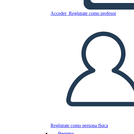
מבוא גיאומטריה - פליירים
אבודים
Acceder
Regístrate como profesor
Copie este guión gráfico
CREAR UN GUIÓN GRÁFICO
JUEGO DE DIAPOSITIVAS
LEERME
Regístrate como persona física
Registro