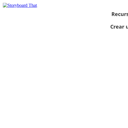
Recur
Crear 