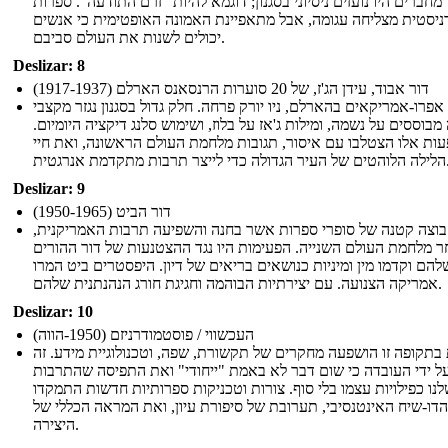
מחברים היו נועזים ניסיוני בסגנון; דוגמא להיות "זרם התודעה". ספרות
ניסטית מצליחה עגומה, אבל מתאפיינת האמונה האופטימית כי אנשים
יכולים לשנות את העולם סביבם.
Deslizar: 8
דור אבוד, עידן הג'ז, של 20 סוערות הרנסאנס הארלם (1917-1937)
פרו-אמריקאים בהארלם, ניו יורק פרחה. חלק גדול בסגנון נגזר מקצבי
מבוססים על נשמה, ומילות ג'אז על בלוז, ושימוש סלנג דיקציה היומיום.
ות אלו הצטלבו עם איסור, תגובות מלחמת העולם הראשונה, ואת חיי
די לייצר תרבות מתקדמת אנרגטית.
Deslizar: 9
דור הביט (1950-1965)
וצה קטנה של סופרי ספרות אשר בחנה והשפיעה תרבות האמריקנית,
 מלחמת העולם השנייה. הפעימות היו נגד ההצטנעות של דור ההורים
להם וקדמו מין ומיניות כנושאים בריאים של דיון. היפסטרים ביט המרו
אמריקה הצנועה. עם יצירתיות הבוהמה וחגיגת חורג הנהנתנית שלהם.
Deslizar: 10
העכשווי / פוסטמודרניזם (1950-הווה)
בתקופה זו הושפעה מחקרים של תקשורת, שפה, וטכנולוגיית מידע. זה
ל ידי העובדה כי שום דבר לא באמת "ייחודי" ואת התפיסה שהתרבות
נו כפילויות עצמו בלי סוף. צורות וטכניקות ספרותיות חדשות התמקדו
הדו-שיח האינטנסיבי, תערובת של סיפורת עיון, ואת המראה הכללי של
היצירה.