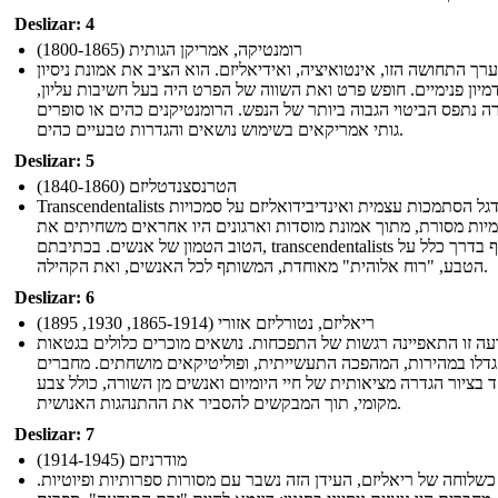
Deslizar: 4
רומנטיקה, אמריקן הגותית (1800-1865)
ערך התחושה הזו, אינטואיציה, ואידיאליזם. הוא הציב את אמונת ניסיון
דמיון פנימיים. חופש פרט ואת השווה של הפרט היה בעל חשיבות עליון,
ה נתפס הביטוי הגבוה ביותר של הנפש. הרומנטיקנים כהים או סופרים
גותי אמריקאים בשימוש נושאים והגדרות טבעיים כהים.
Deslizar: 5
הטרנסצנדטליזם (1840-1860)
Transcendentalists דגל הסתמכות עצמית ואינדיבידואליזם על סמכויות
מיות מסורת, מתוך אמונת מוסדות וארגונים היו אחראים משחיתים את
הטוב הטמון של אנשים. בכתיבתם, transcendentalists משתקף בדרך כלל על
הטבע, "רוח אלוהית" מאוחדת, המשותף לכל האנשים, ואת הקהילה.
Deslizar: 6
ריאליזם, נטורליזם אזורי (1865-1914, 1930, 1895)
עה זו התאפיינה רגשות של התפכחות. נושאים מוכרים כלולים בגטאות
גדלו במהירות, המהפכה התעשייתית, ופוליטיקאים מושחתים. מחברים
בציור הגדרה מציאותית של חיי היומיום ואנשים מן השורה, כולל צבע
מקומי, תוך המבקשים להסביר את ההתנהגות האנושית.
Deslizar: 7
מודרניזם (1914-1945)
שלוחה של ריאליזם, העידן הזה נשבר עם מסורות ספרותיות ופיוטיות.