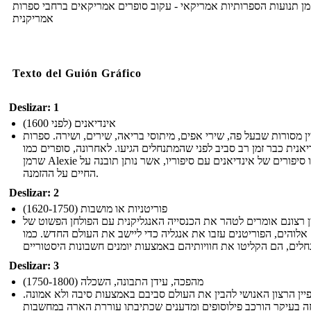
זמן תנועות הספרותיות אמריקאי - עקוב סופרים אמריקאים ברחבי ספרות
אמריקנית
Texto del Guión Gráfico
Deslizar: 1
אינדיאנים (לפני 1600)
ן מסורות שבעל פה, שירי אפים, מיתוסי בריאה, שירים, ושירה. ספרות
יאנית כבר זמן רב סביב לפני שהמתנחלים הגיעו. לאחרונה, סופרים כמו
שרמן Alexie החיו סיפורים של אינדיאנים עם סיפוריו, אשר נותן תובנה על
החיים על ההזמנה.
Deslizar: 2
פוריטניות או מושבות (1620-1750)
ן רצונם אומרים לטהר את הכנסייה האנגליקנית עם הפולחן הפשוט של
אלוהים, הפוריטנים עזבו את אנגליה כדי ליישב את העולם החדש. כמו
Deslizar: 3
מהפכה, עידן התבונה, השכלה (1750-1800)
יין הרצון האנושי להבין את העולם סביבם באמצעות סיבה ולא אמונה.