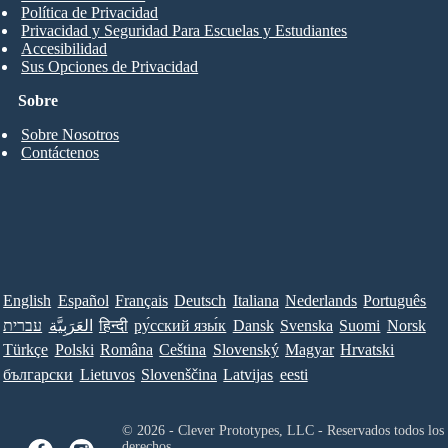
Política de Privacidad
Privacidad y Seguridad Para Escuelas y Estudiantes
Accesibilidad
Sus Opciones de Privacidad
Sobre
Sobre Nosotros
Contáctenos
English
Español
Français
Deutsch
Italiana
Nederlands
Português
Norsk
Suomi
Svenska
Dansk
ру́сский язы́к
हिन्दी
العَرَبِيَّة
עברית
Türkçe
Polski
Româna
Ceština
Slovenský
Magyar
Hrvatski
български
Lietuvos
Slovenščina
Latvijas
eesti
© 2026 - Clever Prototypes, LLC - Reservados todos los
derechos.