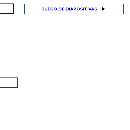
JUEGO DE DIAPOSITIVAS