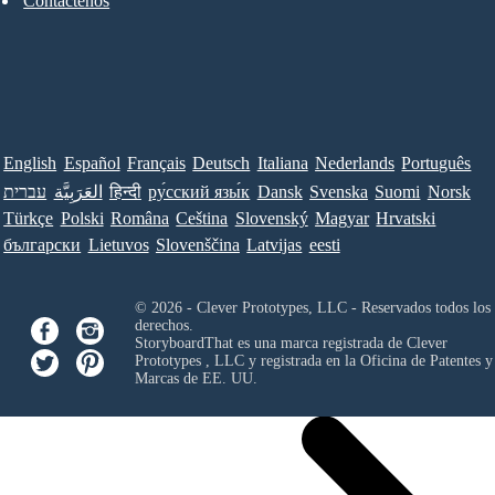
Contáctenos
English
Español
Français
Deutsch
Italiana
Nederlands
Português
עברית
العَرَبِيَّة
हिन्दी
ру́сский язы́к
Dansk
Svenska
Suomi
Norsk
Türkçe
Polski
Româna
Ceština
Slovenský
Magyar
Hrvatski
български
Lietuvos
Slovenščina
Latvijas
eesti
© 2026 - Clever Prototypes, LLC - Reservados todos los
derechos.
StoryboardThat es una marca registrada de
Clever
Prototypes , LLC
y registrada en la Oficina de Patentes y
Marcas de EE. UU.