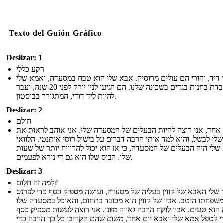
Texto del Guión Gráfico
Deslizar: 1
רקע כללי
דוד, והורי הם עולים מרוסיה. אבא שלי הוא טבח במסעדה, ואמא שלי
עובדת בחנות בגדים בשכונה שלנו. הם הגיעו לניו יורק לפני 20 שנה, ועבר
להיות ליד דודי, המתגורר בבוסטון.
Deslizar: 2
חולם
 אחד, אני רוצה להיות הבעלים של המסעדה שלי. אני אוהב לראות את
י לבשל, ​​והוא למד אותי הרבה דברים על בישול רוסי אותנטי. הלוואי
לי היה הבעלים של המסעדה, כי אז הוא יכול להרוויח יותר של שעות
שלו. הבוס שלו הוא גם די נורא לפעמים.
Deslizar: 3
למה זה חלום?
שלי האבא של קווין בעליה של מסעדה, ועושה מספיק כסף כדי לפרנס
שפחתו היטב. אביו של קווין הוא מכובד בתחום, והאוכל במסעדה שלו
הוא טעים. אביו לוקח הרבה גאווה מזונו. אני רוצה לעשות מספיק כסף
י לטפל אמא שלי ואבא יום אחד, משום שהם הקריבו כל כך הרבה כדי