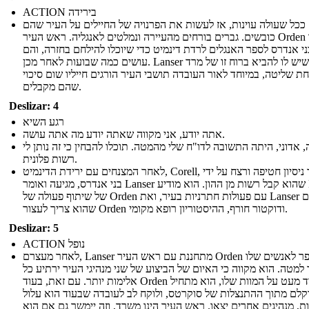
ACTION בירידה
ככל שעולה עוינות, אז לעשות את הפרנויה של החיילים על העיר שהם
כובשים. גברים בורחים מהעיירה ונמלטים לאנגליה. ראש העיר Orden אומר
ני אנדרס לספר האנגלים לרדת דינמיט כדי שיוכלו להילחם בחזרה, והם
עושים כמה שבועות לאחר מכן. Lanser יודע שיש לו להביא ברוח זו של מרד
ת שליטה, במיוחד לאור העובדה תושבי העיר הורגים חייליו שום סיכוי
שהם מקבלים.
Deslizar: 4
רגע השיא
אתה יודע, אני מקווה שאתה יודע מה אתה עושה.
, אדוני, היתה התשובה לדו"ח שלי מהמטה. תוכלו להבחין כי זה נותן לי
רשות פלונית.
לאחר המצנחים עם ירידת הדינמיט, Corell, ששרד ניסיון חטיפה ורצח על ידי
בני אנדרס, מגיעה ואומר Lanser שהוא קבל רשות מן ההון. הוא מודיע Lanser
של שיתוף פעולה של Orden עם פעולות חתרניות בעיר, ואת Lanser מסכם
שהוא צריך לעצור Orden ודוקטור חורף, ההיסטוריון רופא מקומי.
Deslizar: 5
ACTION נופל
לאחר מעצרם, Lanser מתחננת עם ראש העיר Orden לספר לאנשים שלו
למטה. הוא מקווה כי האיום של הביצוע של שני מנהיגי העיר ירתיע כל
אלימות יותר. עם זאת, בעוד Orden חרד מעט על המוות שלו, הוא מתחיל
קלם מתוך ההתנצלות של סוקרטס, ולוקח לב לעובדה שבעוד הוא עלול
ת, מנהיגים אחרים יצאו. ראש העיר הינו משרד, וזה יימשך גם אם הוא