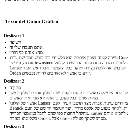
Texto del Guión Gráfico
Deslizar: 1
חשיפה
אתם תעבדו שלי זה.
מה? אנחנו בני חורין.
עיירה קטנה בצפון אירופה הוא פלש ידי כוח כובש חסר שם. ג'ורג Corell סידר
את זה, ועכשיו townsmen נאלצות לעבוד במכרה פחם עבור הכובשים. קולונל
Lanser רוצה הכיבוש הזה ללכת בצורה חלקה ככל האפשר, אבל ראש העיר
Orden יודע כי אנשיו לא אוהבים להיות נכבשים.
Deslizar: 2
סְתִירָה
ך הוא הממשלה ואנשים רק עם רקורד של כישלון אחרי כישלון במשך
מאות שנים ובכל פעם, כי אתה לא מבין את האנשים.
אנשיו של קולונל Lanser מתמודדים עוינות גוברת מצד תושבי העיר. קפטן
Bentick הוא נהרג, לאחר ביצוע של אלכס מורדן, יצר הנקמה הדומם של העם
מחלחל החוצה כפי שהם לחבל במאמצי הכרייה. Lanser מבקש להביא אותם
בשליטתו בעזרת Orden, אבל Orden מסרב לשתף פעולה.
Deslizar: 3