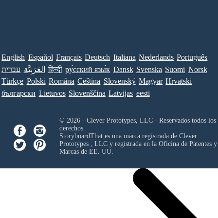
English
Español
Français
Deutsch
Italiana
Nederlands
Português
Norsk
Suomi
Svenska
Dansk
ру́сский язы́к
हिन्दी
العَرَبِيَّة
עברית
Türkçe
Polski
Româna
Ceština
Slovenský
Magyar
Hrvatski
български
Lietuvos
Slovenščina
Latvijas
eesti
© 2026 - Clever Prototypes, LLC - Reservados todos los
derechos.
StoryboardThat es una marca registrada de
Clever
Prototypes , LLC
y registrada en la Oficina de Patentes y
Marcas de EE. UU.