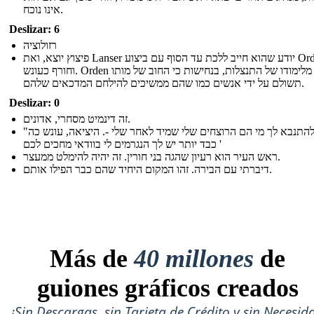
אינו נוכח.
Deslizar: 6
רזולוציה
פיצוץ יוצא, ואת Lanser יודע שהוא חייב ללכת עד הסוף עם ביצוע Orden
וחורף כעונש. Orden מסיים מלימודו של התנצלות, בנחישות כי החוב של מותו
תשולם על ידי אנשים כמו שהם ממשיכים להילחם המדכאים שלהם.
Deslizar: 0
זה דינמיט מסחרי, אדונים.
"אני להתנבא לך מי הם הרוצחים שלי שמיד לאחר שלי -. היציאה, עונש כה
כבד יותר יש לך הנגרמים לי בוודאי מחכים לכם '
ראש העיר הוא רעיון שהגה בני חורין. זה יהיה להימלט ממעצר.
דיברתי עם הבירה. זהו המקום היחיד שהם כבר הפילו אותם.
Más de
40 millones
de
guiones gráficos creados
¡Sin Descargas, sin Tarjeta de Crédito y sin Necesid