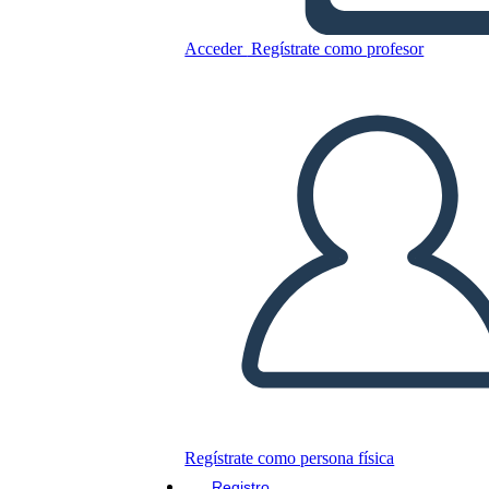
ציר זמן השפל הגדול - 1929-1941
Acceder
Regístrate como profesor
Copie este guión gráfico
CREAR UN GUIÓN GRÁFICO
JUEGO DE DIAPOSITIVAS
LEERME
Regístrate como persona física
Registro