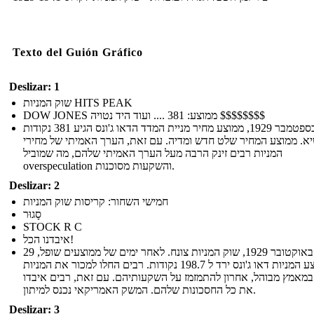
Texto del Guión Gráfico
Deslizar: 1
שוק המניות HITS PEAK
DOW JONES ממוצע: 381 .... ועוד היד נטויה $$$$$$$$
ב -8 בספטמבר 1929, ממוצע מחיר מניית המדד הדאו ג'ונס הגיע 381 נקודות
א. ממוצע המחיר שלט חדש ומדיה. עם זאת, הערך האמיתי של מחירי
המניות רבים זינק הרבה מעל הערך האמיתי שלהם, מה שמוביל
overspeculation והשקעות מסוכנות.
Deslizar: 2
חמישי השחור: קריסות שוק המניות
סָגוּר
STOCK R C
איבדנו הכל!
29 באוקטובר 1929, שוק המניות צונח. לאחר ימים של ממוצעים שופל,
לממוצע המניות דאו ג'ונס ירד ל 198.7 נקודות. רבים החלו למכור את המניות
מאמץ מבוהל, אחרון להתמזמז על השקעותיהם. עם זאת, רבים איבדו
את כל החסכונות שלהם. המשק האמריקאי נכנס למיתון.
Deslizar: 3