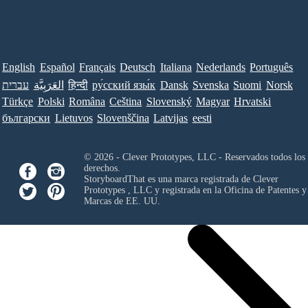
English
Español
Français
Deutsch
Italiana
Nederlands
Português
Norsk
Suomi
Svenska
Dansk
ру́сский язы́к
हिन्दी
العَرَبِيَّة
עברית
Türkçe
Polski
Româna
Ceština
Slovenský
Magyar
Hrvatski
български
Lietuvos
Slovenščina
Latvijas
eesti
© 2026 - Clever Prototypes, LLC - Reservados todos los
derechos.
StoryboardThat es una marca registrada de
Clever
Prototypes , LLC
y registrada en la Oficina de Patentes y
Marcas de EE. UU.