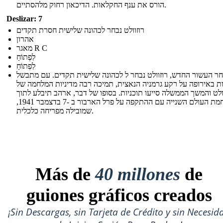
הורס את ענף החקלאות. הדיכאון רחוק מלהסתיים.
Deslizar: 7
רוזוולט נבחר לכהונה שלישית חסרת תקדים
אהרון
מאגר R C
לִפְתוֹחַ
לִפְתוֹחַ
ר העשור החדש, רוזוולט נבחר ל לכהונה שלישית תקדים. עם מתבשל
ת באירופה על רקע גרמניה הנאצית, תמיכה רבה מדיניות המלחמה של
ולט והמשך הממשלה סייעו תוכניות. בסופו של דבר, ארהב תיבלע לתוך
מלחמת העולם השנייה עם ההתקפה על פרל הארבור ב -7 בדצמבר 1941,
שמובילה מפריחה כלכלית.
Más de
40 millones
de
guiones gráficos creados
¡Sin Descargas, sin Tarjeta de Crédito y sin Necesid