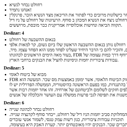
רוזוולט נבחר לנשיא
אנחנו נתמיד!
 כישלונות מרובים כדי לפתור את הדיכאון מצד הנשיא הובר, פרנקלין
וזוולט ניצח את הנשיא המכהן ב סוחף. הרעיונות של רוזוולט על ניו דיל
תקווה הביאה ונחישות אוכלוסייה אמריקנית כבר מובסת, מרוששים.
Deslizar: 4
בנאום ההשבעה של רוזוולט
רוזוולט נותן בנאום ההשבעה הראשון שלו ביום גשום, קר למאות אלפי
, והזכיר להם כי הדבר היחיד שעלינו לפחד ממנו הוא הפחד עצמו. מיד,
בעוד מאה הימים הראשונים לכהונתו, FDR דוחף דרך כמות עצומה של
עבודות ציבוריות יוזמות וניסיונות להציל את הבנקים ברחבי הארץ.
Deslizar: 5
מבוא של ביטוח לאומי
FDR עובר חוק הביטוח הלאומי, אשר ימומן באמצעות מס שכר. המעשה הוא
בהתנגדות, כמו בפעם הראשונה בהיסטוריה, הממשלה הפדרלית יש לו
פים חזקים לשלומם ולביטחונם של אזרחיה. זהו אחד יוזמות רבות אשר
Deslizar: 6
רוזוולט נבחר לכהונה שנייה
מחלוקת סביב יוזמות הניו דיל של רוזוולט, ייבחר סוחף לקדנציה שנייה.
תוכניות עבודות ציבוריות, כגון רשות עמק טנסי, לשמור אנשי עובדים
רים שכר. הבנקים יהיו מאובטחים יותר. קערת האבק היא בעיצומה,