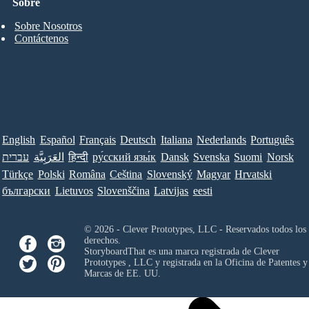
Sobre
Sobre Nosotros
Contáctenos
English
Español
Français
Deutsch
Italiana
Nederlands
Português
עברית
العَرَبِيَّة
हिन्दी
ру́сский язы́к
Dansk
Svenska
Suomi
Norsk
Türkçe
Polski
Româna
Ceština
Slovenský
Magyar
Hrvatski
български
Lietuvos
Slovenščina
Latvijas
eesti
© 2026 - Clever Prototypes, LLC - Reservados todos los
derechos.
StoryboardThat es una marca registrada de
Clever
Prototypes , LLC
y registrada en la Oficina de Patentes y
Marcas de EE. UU.