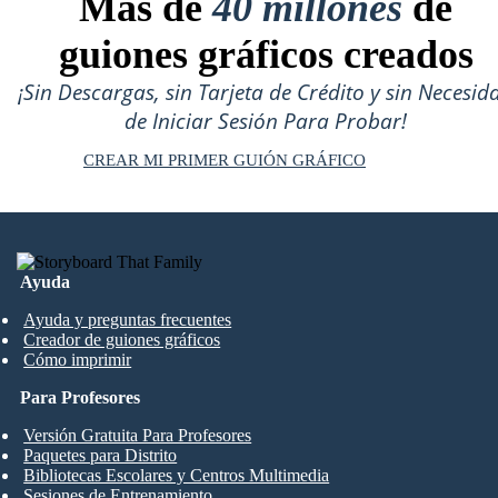
Más de
40 millones
de
guiones gráficos creados
¡Sin Descargas, sin Tarjeta de Crédito y sin Necesid
de Iniciar Sesión Para Probar!
CREAR MI PRIMER GUIÓN GRÁFICO
Ayuda
Ayuda y preguntas frecuentes
Creador de guiones gráficos
Cómo imprimir
Para Profesores
Versión Gratuita Para Profesores
Paquetes para Distrito
Bibliotecas Escolares y Centros Multimedia
Sesiones de Entrenamiento