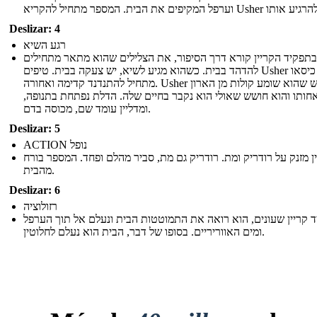
Deslizar: 4
רגע השיא
בתפקיד הקריין קורא דרך הסיפור, את הצלילים שהוא מתאר מתחילים
להדהד בבית. כשהוא מגיע לשיא, יש צעקה בבית. טיפים Usher על כיסאו
מתחיל להתנדנד קדימה ואחורה. Usher לוחש שהוא שומע קולות מן הארון
אחותו והוא חושש שאולי הוא נקבר בחיים שלה. הדלת נפתחת בתנופה
ומדליין עומד שם, מכוסה בדם.
Deslizar: 5
ACTION נופל
ן מזנק על רודריק ומת. רודריק גם מת, סביר מהלם ופחד. המספר בורח
מהבית.
Deslizar: 6
רזולוציה
 קריין שעונים, הוא רואה את התמוטטות הבית ונעלם אל תוך הערפל
ומים האווריריים. בסופו של דבר, הבית הוא נעלם לחלוטין.