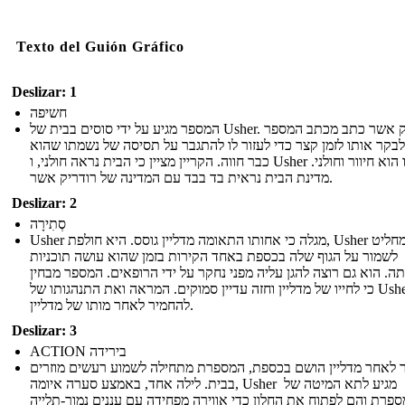
Texto del Guión Gráfico
Deslizar: 1
חשיפה
המספר מגיע על ידי סוסים בבית של Usher. רודריק אשר כתב מכתב המספר
לבקר אותו לזמן קצר כדי לעזור לו להתגבר על תסיסה של נשמתו שהוא
כבר חווה. הקריין מציין כי הבית נראה חולני, ו Usher עצמו הוא חיוור וחולני.
מדינת הבית נראית בד בבד עם המדינה של רודריק אשר.
Deslizar: 2
סְתִירָה
Usher מגלה כי אחותו התאומה מדליין גוסס. היא חולפת, Usher מחליט
לשמור על הגוף שלה בכספת באחד הקירות בזמן שהוא עושה תוכניות
ה. הוא גם רוצה להגן עליה מפני נחקר על ידי הרופאים. המספר מבחין
כי לחייו של מדליין וחזה עדיין סמוקים. המראה ואת התנהגותו של Usher
להחמיר לאחר מותו של מדליין.
Deslizar: 3
ACTION בירידה
ר לאחר מדליין הושם בכספת, המספרת מתחילה לשמוע רעשים מוזרים
בבית. לילה אחד, באמצע סערה איומה, Usher מגיע לתא המיטה של ​​
פרת והם לפתוח את החלון כדי אווירה מפחידה עם עננים נמוך-תלייה