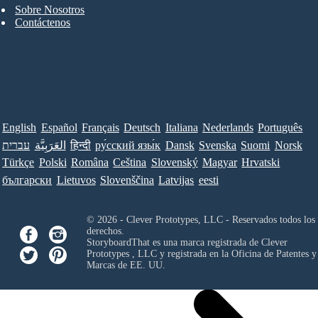
Sobre Nosotros
Contáctenos
English
Español
Français
Deutsch
Italiana
Nederlands
Português
Norsk
Suomi
Svenska
Dansk
ру́сский язы́к
हिन्दी
العَرَبِيَّة
עברית
Türkçe
Polski
Româna
Ceština
Slovenský
Magyar
Hrvatski
български
Lietuvos
Slovenščina
Latvijas
eesti
© 2026 - Clever Prototypes, LLC - Reservados todos los
derechos.
StoryboardThat es una marca registrada de
Clever
Prototypes , LLC
y registrada en la Oficina de Patentes y
Marcas de EE. UU.