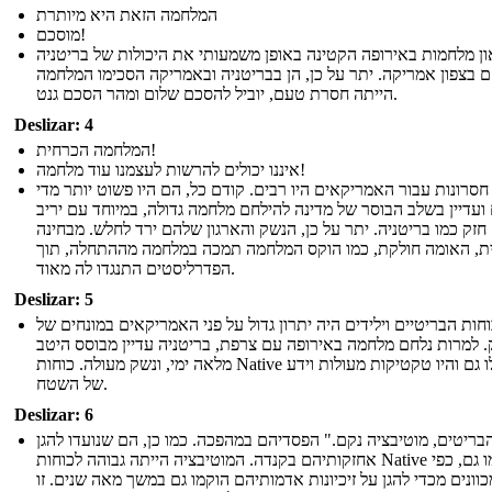
המלחמה הזאת היא מיותרת
מוסכם!
און מלחמות באירופה הקטינה באופן משמעותי את היכולות של בריטניה
 בצפון אמריקה. יתר על כן, הן בבריטניה ובאמריקה הסכימו המלחמה
הייתה חסרת טעם, יוביל להסכם שלום ומהר הסכם גנט.
Deslizar: 4
המלחמה הכרחית!
איננו יכולים להרשות לעצמנו עוד מלחמה!
חסרונות עבור האמריקאים היו רבים. קודם כל, הם היו פשוט יותר מדי
ועדיין בשלב הבוסר של מדינה להילחם מלחמה גדולה, במיוחד עם יריב
חזק כמו בריטניה. יתר על כן, הנשק והארגון שלהם ירד לחלש. מבחינה
ית, האומה חולקת, כמו הוקס המלחמה תמכה במלחמה מההתחלה, תוך
הפדרליסטים התנגדו לה מאוד.
Deslizar: 5
חות הבריטיים וילידים היה יתרון גדול על פני האמריקאים במונחים של
 למרות נלחם מלחמה באירופה עם צרפת, בריטניה עדיין מבוסס היטב
מלאה ימי, ונשק מעולה. כוחות Native הובלו גם והיו טקטיקות מעולות וידע
של השטח.
Deslizar: 6
בריטים, מוטיבציה נקם." הפסדיהם במהפכה. כמו כן, הם שנועדו להגן
אחזקותיהם בקנדה. המוטיבציה הייתה גבוהה לכוחות Native כמו גם, כפי
ונים מכדי להגן על זיכיונות אדמותיהם הוקמו גם במשך מאה שנים. זו