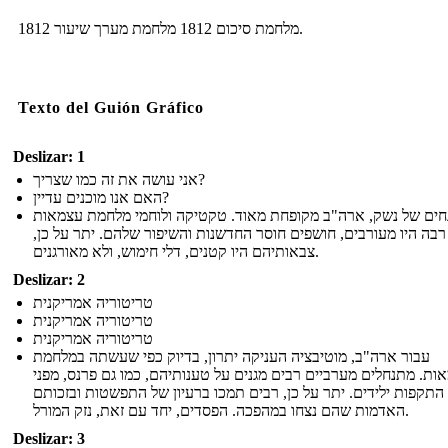
מלחמת סיכום 1812 מלחמת מערך שיעור 1812.
Texto del Guión Gráfico
Deslizar: 1
אני עושה את זה כמו שצריך?
האם אנו מוכנים עדיין?
חים של נשק, ארה"ב מקופחת מאוד. טקטיקה ולוחמי מלחמת עצמאות
רבה היו מעורבים, חושפים חוסר החדשנות והשיפור שלהם. יתר על כן,
צבאותיהם היו קטנים, דלי חימוש, ולא מאורגנים.
Deslizar: 2
טריטוריה אמריקנית
טריטוריה אמריקנית
טריטוריה אמריקנית
עבור ארה"ב, מוטיבציה העניקה יתרון, בדיוק כפי שעשתה במלחמת
ות. מתנחלים מערביים רבים מגנים על טענותיהם, כמו גם פרנס, מפני
התקפות ילידים. יתר על כן, רבים תמכו ברעיון של התפשטות ובזכותם
האדמות שהם נצחו במהפכה. הפסדים, יחד עם זאת, נזק המורל.
Deslizar: 3