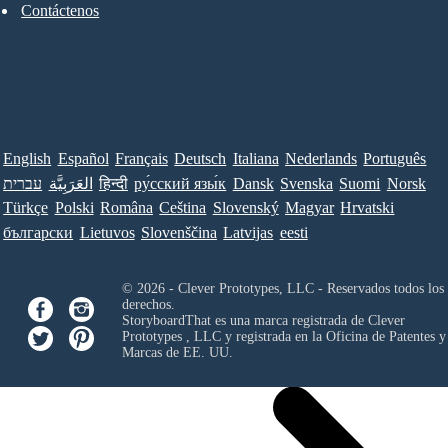
Contáctenos
English
Español
Français
Deutsch
Italiana
Nederlands
Português
Norsk
Suomi
Svenska
Dansk
ру́сский язы́к
हिन्दी
العَرَبِيَّة
עברית
Türkçe
Polski
Româna
Ceština
Slovenský
Magyar
Hrvatski
български
Lietuvos
Slovenščina
Latvijas
eesti
© 2026 - Clever Prototypes, LLC - Reservados todos los
derechos.
StoryboardThat es una marca registrada de
Clever
Prototypes , LLC
y registrada en la Oficina de Patentes y
Marcas de EE. UU.