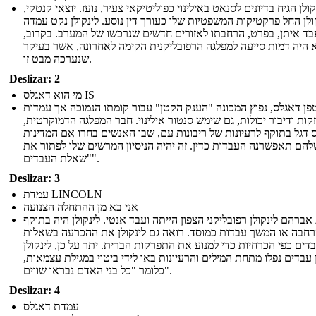
קולן הגיח בדיונים לסנאט באילינוי כפוליטיקאי צעיר, נועז. יוצאי קנטקי,
ולן החל פרקטיקות המשפטיות שלו כעורך דין נוסע. לינקולן נקט עמדה
בד איתן, בפרט, הרחבתו לאזורים חדשים שנרכשו של המערב. בקרוב,
 היה דמות סייעה למפלגה הרפובליקנית הקימה לאחרונה, אשר בעיקר
שנערכה מבט זו.
Deslizar: 2
מי הוא דאגלס IS
פן דאגלס, נפוץ המכונה "הענק הקטן" עבור קומתו הנמוכה אך עמדות
קות ודיבור יכולות, גם שימש סנטור אילינוי. חבר המפלגה הדמוקרטית,
 דגל בתוקף לרעיונות של ריבונות עם, שבו האנשים בחרו אם המדינות
הם תאפשרנה העבדות כדין. זה יהיה הניסיון המרשים שלו לפתור את
"שאלת העבדים".
Deslizar: 3
עמדת LINCOLN
אני בא מן ההתחלה הצנועה
ברהם לינקולן רפובליקני הצפון הייתה ועבד אנטי. לינקולן היה בתוקף
רחבה או המשך עבדות כמוסד. רואה גם לינקולן את ההכרעה בשאלות
דים כפי הכרחיות כדי למנוע את התפרקות הברית. יתר על כן, לינקולן
עבדים נפלו מתחת המילים והרעיונות באו לידי ביטוי במגילת עצמאות,
כלומר "כל בני האדם נבראו שווים".
Deslizar: 4
עמדת דאגלס