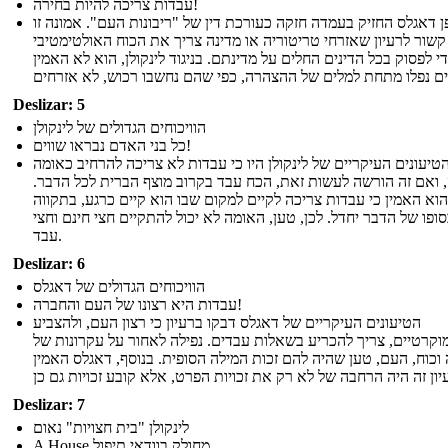
עבדות צריכה להיות בחירה!
 דאגלס החזיק בעמדה חזקה כעורכת דין של "ריבונות העם". אמונה זו
קשור לרעיון שאזרחי טריטוריה או מדינה צריך את הכוח האולטימטיבי
י לפסוק בכל הדינים החלים על מדינתם. בניגוד לינקולן, הוא לא האמין
Deslizar: 5
הוויכוחים הגדולים של לינקולן
כל בני האדם נבראו שווים!
טיעונים העיקריים של לינקולן היו כי עבדות לא צריכה להרחיב כאומה
ואם זה הורשה לעשות זאת, הכח עבד בקרוב מוצף הברית לכל הדבר.
הוא האמין כי עבדות צריכה לקיים למקום שבו הוא קיים כרגע, בתקווה
ופו של הדבר יחדל. לכן, טען, האומה לא יכול להתקיים חצי חינם וחצי
עבד.
Deslizar: 6
הוויכוחים הגדולים של דאגלס
עבדות היא רצונו של העם והחברה!
הטיעונים העיקריים של דאגלס דבקו ברעיון כי רצון העם, ולהצביע
וקרטיים, צריך להכריע בשאלות עבדים. נפילה לאחור על עקרונות של
וכוח, העם, טען שהיה להם זכות המילה הסופית. בנוסף, דאגלס האמין
Deslizar: 7
לינקולן "בית חצויות" נאום
A House מחולק בוודאי תיפול