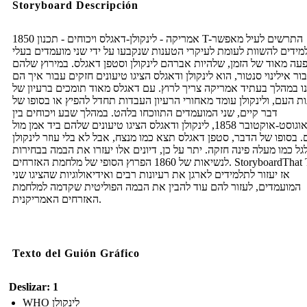
Storyboard Descripción
1850 אמריקה - לינקולן-דאגלס ויכוחים - תכנון T-התרשים לעיל מאפשר
מידים להשוות לעומת לעיקרי הטענות שנקבעו על ידי שני מועמדים בעלי
ה מאוד של הזמן, שלהיות אברהם לינקולן וסטפן דאגלס. במירוץ שלהם
ור אילינוי סנטור, הוא לינקולן ודאגלס הציגו טיעונים חזקים עבור איך הם
ו במהלך בעתיד אמריקה צריך לרוץ. עם דאגלס מאוד תומכים ברעיון של
ות העם, ולינקולן עומד מאחורי הרעיון העבדות תחדל להפיץ או בסופו של
דבר קיים, שני המועמדים התווכחו בלהט. במהלך שבע ויכוחים בין
אוגוסט-אוקטובר 1858, לינקולן ודאגלס הציגו טיעונים שלהם ביד אמן מול
. בסופו של הדבר, סטפן דאגלס תצא כמו מנצח, אבל לא בלי עוזר לינקולן
ל כמו מעלה פינה חזקה. יתר על כן, דיונים אלו יעזרו את הבמה בבחירות
לנשיאות של 1860 הפרוץ הסופי של מלחמת האזרחים. StoryboardThat T-אילן
אז יעזור לתלמידים לארגן את רעיונות רבים ואידיאולוגיות שהציגו שני
המועמדים, לעזור להם עוד להבין את הבמה הפוליטית שקדמה למלחמת
האזרחים האמריקנית.
Texto del Guión Gráfico
Deslizar: 1
WHO לינקולן