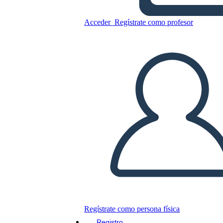
1850 אמריקה - לינקולן / דאגלס
Acceder
Regístrate como profesor
הסנאט דיונים 1854
Copie este guión gráfico
CREAR UN GUIÓN GRÁFICO
JUEGO DE DIAPOSITIVAS
LEERME
Regístrate como persona física
Registro