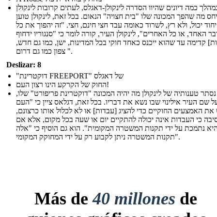
מהלך כמה דיונים שהיוו הסדרה לינקולן-דאגלס, לעתים קרובות לינקולן
חס מה שהפך המכונה שלו "בית חצויה" הנאום. בכל זאת, לינקולן טוען
וד יכול, ולא רץ, לשרוד כאומה עבד חצי חינם, חצי. "זה יהפוך את כל
בר האחד, או כל האחרים", לינקולן העיר, קורה לומר כי "סנגוריו ידחוף
ת] קדימה עד שהוא ייכנס כאחד חוקי בכל המדינות, ישן, כמו גם חדש,
צפון כמו גם דרום ".
Deslizar: 8
"דוקטרינת FREEPORT" של דאגלס
החוק של הקרקע הינו רצון העם!
סתר טענותיה של לינקולן מה יהיה המכונה "דוקטרינת פריפורט" שלו,
ל שם העיר אילינוי שבו נשא את דבריו. בכל זאת, דגלאס ציין כי "העם
 את האמצעים החוקיים כדי להציג [עבדות] או לא לכלול אותו כרצונם,
בה כי העבדות אינה יכולה להתקיים יום או שעה בכל מקום, אלא אם
יא נתמכת על ידי תקנות המשטרה המקומית". הוא גם הוסיף כי "אלה
תקנות המשטרה ניתן לקבוע רק על ידי המחוקק המקומי".
Más de
40 millones
de