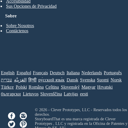
Accesibilidad
Sus Opciones de Privacidad
Sobre
Sobre Nosotros
Contáctenos
English
Español
Français
Deutsch
Italiana
Nederlands
Português
עברית
العَرَبِيَّة
हिन्दी
ру́сский язы́к
Dansk
Svenska
Suomi
Norsk
Türkçe
Polski
Româna
Ceština
Slovenský
Magyar
Hrvatski
български
Lietuvos
Slovenščina
Latvijas
eesti
© 2026 - Clever Prototypes, LLC - Reservados todos los
derechos.
StoryboardThat es una marca registrada de
Clever
Prototypes , LLC
y registrada en la Oficina de Patentes y