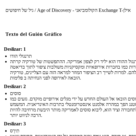
גיל של חיפושים / Age of Discovery - הקולומביאני Exchange T-אילן
Texto del Guión Gráfico
Deslizar: 1
תרנגולי הודו
גול ההודו הוא יליד רק לצפון אמריקה. ההתפשטות של טורקיה קרתה
ות כמו בחברות אירופאיות ומקסיקניות משולבות ציפור לתוך בדיאטה
הם. למרות לשייך רב הציפור המוזר למראה הזה עם הצליינים, טורקיה
הובאה לאירופה לפני הנחיתה ב פלימות.
Deslizar: 2
סוסים
סים הובאו אל העולם החדש על ידי מגלים אירופיים מוקדם. גזעים כמו
טנג הפך במהרה אלמנט אינסטרומנטלי בתרבות האינדיאנית. המשמש
תחבורה וציד הוא, ליבוא סוסים לאמריקה מותר היבשת מרחיבה להיות
הרבה לניווט יותר.
Deslizar: 3
תִירָס