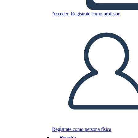
Age of Exploration -
Exchange הקולומביאנית T-אילן
Acceder
Regístrate como profesor
Copie este guión gráfico
CREAR UN GUIÓN GRÁFICO
JUEGO DE DIAPOSITIVAS
LEERME
Regístrate como persona física
Registro