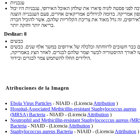
עגבניות
ה לפני פסטה לזניה פיארו את שולחן האוכל האירופי, עגבניות היו יבול
צפון אמריקה. בדומה לגידולים אמריקאים אחרים, פעם העגבנייה הוצגה
אירופים, זה גדל מאוד את צריכת הקלוריות שלהם, אשר להוביל חברה
בריאה יותר וחזקה יותר.
Deslizar: 8
כבשים
 כבר חשובים לרווחתה וכלכלה של אירופים במשך אלף שנים. כבשים
ו לאורך ההיסטוריה לבשר וצמר שלהם לבגדים. לאחר הציג באמריקה
הילידים החלו להשתמש צמר לבגדים ובידוד.
Atribuciones de la Imagen
Ebola Virus Particles
- NIAID - (Licencia
Attribution
)
Hospital-Associated Methicillin-resistant Staphylococcus aureus
(MRSA) Bacteria
- NIAID - (Licencia
Attribution
)
Neutrophil and Methicillin-resistant Staphylococccus aureus (M
Bacteria
- NIAID - (Licencia
Attribution
)
Staphylococcus aureus Bacteria
- NIAID - (Licencia
Attribution
)