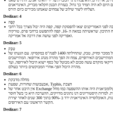
רס, או תירס, הוא צמח גרגר המבוית על ידי האינדיאנים. התירס שאנו
 היום לא היה תמיד כך גדול. בעזרת תכנון חקלאי מבריק, האינדיאנים
הצליחו ליצור שילוב של צמחים שאנחנו מכירים כיום תירס.
Deslizar: 4
קָפֶה
ה לפני האמריקנים יצאו להפסקת קפה, קפה היה יבול מצרך בכל רחבי
המזרח התיכון. שראשיתה במאה ה -16, קפה להתפשט ברחבי פרס, טורקיה
ואפריקה לפני עושה את דרכה אל אמריקה.
Deslizar: 5
טַבָּק
המפעל ממכר ומזיק, טבק, שתחילתה 1400 לפנה"ס במקסיקו. עם הגעתו של
המתיישבים האירופיים, צמח זה הפך מהרה מנהג אירופאי. המתיישבים
יקאי מוקדם עשה סכום לא מבוטל של כסף ייצוא היבול לאירופה, ועד
מהרה היבול הפך-אחרי המבוקשים ביותר בעולם.
Deslizar: 6
מחלה מדבקת
אבעבועות שחורות, שפעת, Typhis, חצבת
אין היבט אחר של Exchange הקולומביאנית היה אותו ההשפעה כמו מחל
ות. למרות היסטוריונים דנו נתונים מדויקים, ההערכה היא כי בשל חוסר
חסינות, האוכלוסייה האינדיאנית ירד ב -90% בתוך 300 שנים לאחר יצירת
הקשר הראשוני עם האירופים.
Deslizar: 7