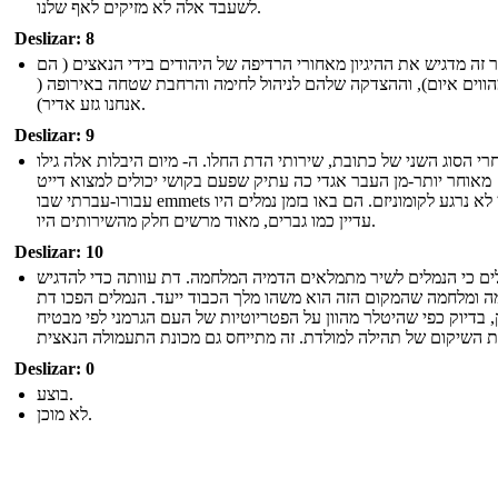
לשעבד אלה לא מזיקים לאף שלנו.
Deslizar: 8
 זה מדגיש את ההיגיון מאחורי הרדיפה של היהודים בידי הנאצים ( הם
מהווים איום), וההצדקה שלהם לניהול לחימה והרחבת שטחה באירופה
אנחנו גזע אדיר).
Deslizar: 9
רי הסוג השני של כתובת, שירותי הדת החלו. ה- מיום היבלות אלה גילו
מאוחר יותר-מן העבר אגדי כה עתיק שפעם בקושי יכולים למצוא דייט
עבורו-עברתי שבו emmets עדיין לא נרגע לקומוניזם. הם באו בזמן נמלים היו
עדיין כמו גברים, מאוד מרשים חלק מהשירותים היו.
Deslizar: 10
ים כי הנמלים לשיר מתמלאים הדמיה המלחמה. דת עוותה כדי להדגיש
ה ומלחמה שהמקום הזה הוא משהו מלך הכבוד ייעד. הנמלים הפכו דת
 בדיוק כפי שהיטלר מהוון על הפטריוטיות של העם הגרמני לפי מבטיח
Deslizar: 0
בוצע.
לא מוכן.