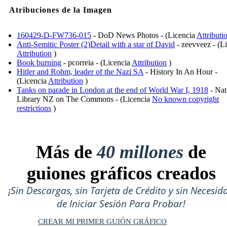
Atribuciones de la Imagen
160429-D-FW736-015
- DoD News Photos - (Licencia
Attributi
Anti-Semitic Poster (2)Detail with a star of David
- zeevveez - (L
Attribution
)
Book burning
- pcorreia - (Licencia
Attribution
)
Hitler and Rohm, leader of the Nazi SA
- History In An Hour -
(Licencia
Attribution
)
Tanks on parade in London at the end of World War I, 1918
- Nat
Library NZ on The Commons - (Licencia
No known copyright
restrictions
)
Más de
40 millones
de
guiones gráficos creados
¡Sin Descargas, sin Tarjeta de Crédito y sin Necesid
de Iniciar Sesión Para Probar!
CREAR MI PRIMER GUIÓN GRÁFICO