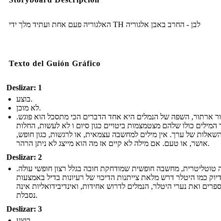
האלגוריה פעם אחת ועתיד מלך ידי TH לבן - החרב באבן אלגוריה
Texto del Guión Gráfico
Deslizar: 1
בוצע.
לא מוכן.
ור ארתור, השפה של הנמלים היא אחד הדברים הכי מתסכל הוא פוגש
 המילים כולו שלהם מצטמצמות ביטויים כגון סיום ו לא לעשות, החלות
השאלות של ערך. אין מילים למחשבה עצמאית, או לרגשות, כגון חופש
אושר, או טעם. אם מילה לא קיים אז מה הוא מייצג לא ניתן הרהר.
Deslizar: 2
ה טוטליטרית, מחשבה חופשית שמודחקת חובה בגלל רצון חופשי עולה
יוק כמו היטלר דרש מלאת צייתנות הדיכוי של רעיונות בדיל באמצעות
רים ואת נערי היטלר, הנמלים לדרוש אחידות, ואינדיבידואליות אינה
נסבלת.
Deslizar: 3
בוצע.