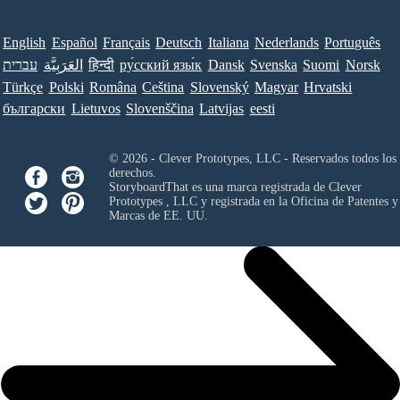
English
Español
Français
Deutsch
Italiana
Nederlands
Português
עברית
العَرَبِيَّة
हिन्दी
ру́сский язы́к
Dansk
Svenska
Suomi
Norsk
Türkçe
Polski
Româna
Ceština
Slovenský
Magyar
Hrvatski
български
Lietuvos
Slovenščina
Latvijas
eesti
© 2026 - Clever Prototypes, LLC - Reservados todos los
derechos.
StoryboardThat es una marca registrada de
Clever
Prototypes , LLC
y registrada en la Oficina de Patentes y
Marcas de EE. UU.