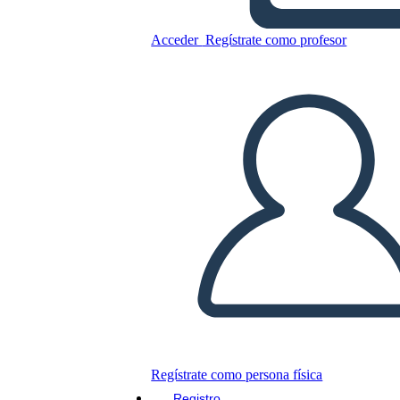
TOAFK - אלגוריה על השיעור
Acceder
Regístrate como profesor
של הנמלים ב "החרב באבן"
Copie este guión gráfico
CREAR UN GUIÓN GRÁFICO
JUEGO DE DIAPOSITIVAS
LEERME
Regístrate como persona física
Registro