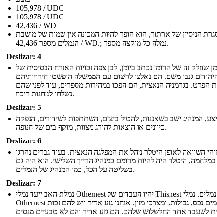
105,978 / UDC
105,978 / UDC
42,436 / WD
רת הניסיון של ארתור, הוא הופך להיות המכונה אין שמות של מושבת
הנמלים מספר 42,436 / WD.; נמלה כל מוקצה מספר.
Deslizar: 4
מן שחלק זה של הרומן נכתב ביומן, לבן צפה זכויות האזרח הבסיסית של
יהודים גנבו משם. הם נאלצו לרשום עם הממשלה הופשטו חירויותיהם
ות הפרט. בגרמניה הנאצית, הם הפכו במהירות מספרים, עוד לפני שהם
נשלחו למחנות ריכוז.
Deslizar: 5
ע, המנהיג ישב בשאננות, להטיל ביצים, השתתפות לשידורים, הנפקה
כיוונים או הוצאות להורג מצוות, מוקף בים של חנופה.
Deslizar: 6
והי השוואה לאופן היטלר ניהל את המפלגה הנאצית. בעוד גברים נהרגו
במלחמה, היטלר היה להיות מרומם כמנהיג הרייך השלישי. הוא היה גם
בשליטה על הכל, כמו המנהיג של הנמלים.
Deslizar: 7
נמלת האב ייעד נמלי Othernest יהיו העבדים של Thisnest נמלים. נמלי
Othernest מאיימים נכס, גבולות, ומצרכי מזון. אנחנו גזע אדיר ויש להם זכות
ת לשעבד אחד החלשלוש שלהם. הם גזע אדיר והם לא טבעיים מנסים