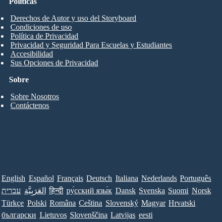
Políticas
Derechos de Autor y uso del Storyboard
Condiciones de uso
Política de Privacidad
Privacidad y Seguridad Para Escuelas y Estudiantes
Accesibilidad
Sus Opciones de Privacidad
Sobre
Sobre Nosotros
Contáctenos
English
Español
Français
Deutsch
Italiana
Nederlands
Português
עברית
العَرَبِيَّة
हिन्दी
ру́сский язы́к
Dansk
Svenska
Suomi
Norsk
Türkçe
Polski
Româna
Ceština
Slovenský
Magyar
Hrvatski
български
Lietuvos
Slovenščina
Latvijas
eesti