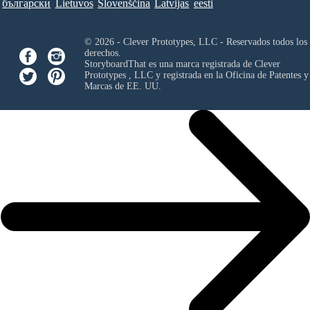
български
Lietuvos
Slovenščina
Latvijas
eesti
© 2026 - Clever Prototypes, LLC - Reservados todos los
derechos.
StoryboardThat es una marca registrada de
Clever
Prototypes , LLC
y registrada en la Oficina de Patentes y
Marcas de EE. UU.