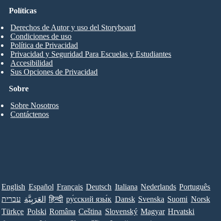
Políticas
Derechos de Autor y uso del Storyboard
Condiciones de uso
Política de Privacidad
Privacidad y Seguridad Para Escuelas y Estudiantes
Accesibilidad
Sus Opciones de Privacidad
Sobre
Sobre Nosotros
Contáctenos
English
Español
Français
Deutsch
Italiana
Nederlands
Português
עברית
العَرَبِيَّة
हिन्दी
ру́сский язы́к
Dansk
Svenska
Suomi
Norsk
Türkçe
Polski
Româna
Ceština
Slovenský
Magyar
Hrvatski