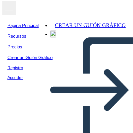
CREAR UN GUIÓN GRÁFICO
Página Principal
Recursos
Ver como
Precios
presentación
de diapositivas
Crear un Guión Gráfico
Registro
Acceder
वंश - वृक्ष