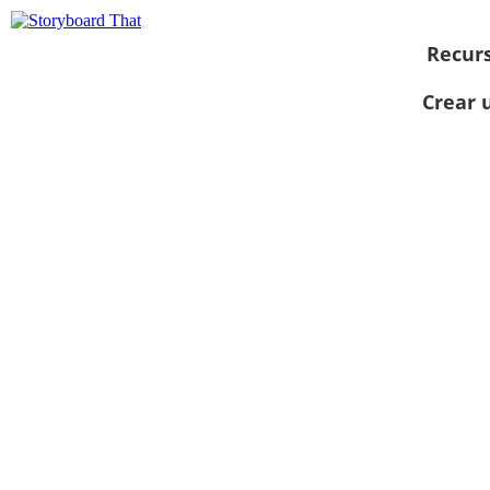
Recur
Crear 