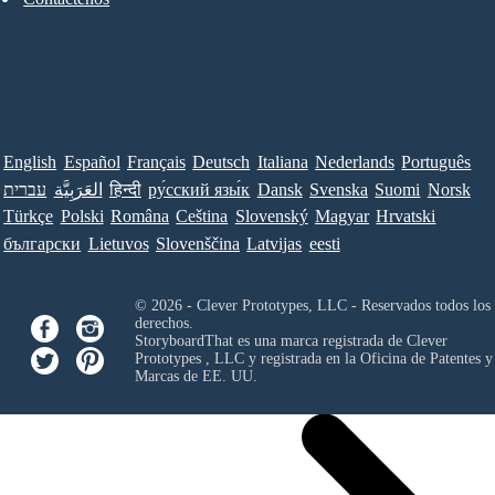
English
Español
Français
Deutsch
Italiana
Nederlands
Português
עברית
العَرَبِيَّة
हिन्दी
ру́сский язы́к
Dansk
Svenska
Suomi
Norsk
Türkçe
Polski
Româna
Ceština
Slovenský
Magyar
Hrvatski
български
Lietuvos
Slovenščina
Latvijas
eesti
© 2026 - Clever Prototypes, LLC - Reservados todos los
derechos.
StoryboardThat es una marca registrada de
Clever
Prototypes , LLC
y registrada en la Oficina de Patentes y
Marcas de EE. UU.