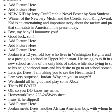
Add Picture Here
Add Picture Here
NEW KID by Jerry CraftGraphic Novel Poster by Sam Student
Winner of the Newbery Medal and the Coretta Scott King Awar
Kid is an entertaining and important story about the racism and pr
that still exists in America in the present day.
Bye, my baby! I looooove you!
Good luck, son!
Add Picture Here
Add Picture Here
Add Picture Here
Jordan is a 12 year old boy who lives in Washington Heights and
to a prestigious school in Upper Manhattan. He struggles to fit in a
new school as one of the only kids of color, while also trying to st
to his neighborhood roots and his desire to go to art school somed
Let's go, Drew. I am taking you to see the Headmaster!
I am very surprised, Jordan. Why are you so angry?!
We should all hang out and play some Xbox!
That's PRIVATE!
Oh, so you DO know my name.
HomeworkRead 233-245Worksheet
I saw it, he slipped!
Add Picture Here
Jordan meets Drew, another African American boy, with whom he