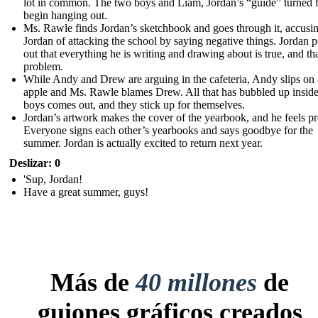
lot in common. The two boys and Liam, Jordan’s “guide” turned f
begin hanging out.
Ms. Rawle finds Jordan’s sketchbook and goes through it, accusi
Jordan of attacking the school by saying negative things. Jordan p
out that everything he is writing and drawing about is true, and tha
problem.
While Andy and Drew are arguing in the cafeteria, Andy slips on
apple and Ms. Rawle blames Drew. All that has bubbled up inside
boys comes out, and they stick up for themselves.
Jordan’s artwork makes the cover of the yearbook, and he feels p
Everyone signs each other’s yearbooks and says goodbye for the
summer. Jordan is actually excited to return next year.
Deslizar: 0
'Sup, Jordan!
Have a great summer, guys!
Más de
40 millones
de
guiones gráficos creados