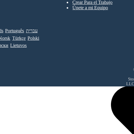
Crear Para el Trabajo
Únete a mi Equipo
ds
Português
עברית
Norsk
Türkçe
Polski
рски
Lietuvos
Sto
LL