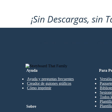
¡Sin Descargas, sin T
CREAR MI PRIMER GUIÓN GRÁFI
Ayuda
Para Pr
Ayuda y preguntas frecuentes
Versión
Creador de guiones gráficos
Paquete
Cómo imprimir
Bibliot
Sesione
Todos l
Plantil
Plantill
Sobre