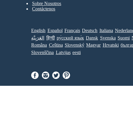
Sobre Nosotros
Contáctenos
English
Español
Français
Deutsch
Italiana
Nederlan
العَرَبِيَّة
हिन्दी
ру́сский язы́к
Dansk
Svenska
Suomi
Româna
Ceština
Slovenský
Magyar
Hrvatski
бълга
Slovenščina
Latvijas
eesti