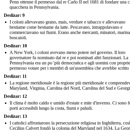
Penn ottenne il permesso dal re Carlo II nel 1681 di fondare una 
quacchera in Pennsylvania.
Deslizar: 9
I coloni allevavano grano, mais, verdure e tabacco e allevavano
bestiame come bestiame da latte. Pescavano, intrappolavano e
commerciavano sui fiumi. Erano anche mercanti, minatori, marina
boscaioli.
Deslizar: 10
A New York, i coloni avevano meno potere nel governo. Il loro
governatore fu nominato dal re e poi nominati altri funzionari. La
Pennsylvania era un po 'più democratica e agli uomini con proprie
permesso votare per i membri di un'assemblea che avrebbe scritto 
Deslizar: 11
La regione meridionale è la regione più meridionale e comprende
Maryland, Virginia, Carolina del Nord, Carolina del Sud e Georgi
Deslizar: 12
Il clima è molto caldo e umido d'estate e mite d'inverno. Ci sono f
porti accessibili lungo la costa, fiumi e paludi.
Deslizar: 13
I cattolici affrontarono la persecuzione religiosa in Inghilterra, cos
Cecilius Calvert fondò la colonia del Maryland nel 1634. La Geor