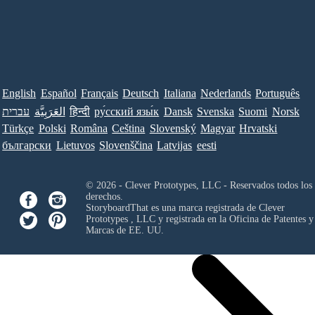
English
Español
Français
Deutsch
Italiana
Nederlands
Português
עברית
العَرَبِيَّة
हिन्दी
ру́сский язы́к
Dansk
Svenska
Suomi
Norsk
Türkçe
Polski
Româna
Ceština
Slovenský
Magyar
Hrvatski
български
Lietuvos
Slovenščina
Latvijas
eesti
© 2026 - Clever Prototypes, LLC - Reservados todos los
derechos.
StoryboardThat es una marca registrada de
Clever
Prototypes , LLC
y registrada en la Oficina de Patentes y
Marcas de EE. UU.