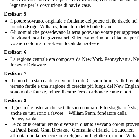
legname per la costruzione di navi e case.
Deslizar: 5
il potere sovrano, originale e fondante del potere civile risiede nel
popolo -Roger Williams, fondatore del Rhode Island
Gli uomini che possedevano la terra potevano votare per rappresen
funzionari locali e governatori. Si tenevano riunioni cittadine per f
votare i coloni sui problemi locali da risolvere.
Deslizar: 6
La regione centrale era composta da New York, Pennsylvania, N
Jersey e Delaware.
Deslizar: 7
Il clima ha estati calde e inverni freddi. Ci sono fiumi, valli fluvial
terreno fertile e una stagione di crescita più lunga del New Engla
sono molte foreste, minerali come ferro, carbone e rame e porti.
Deslizar: 8
Il giusto è giusto, anche se tutti sono contrari. E lo sbagliato è sbag
anche se tutti sono a favore. - William Penn, fondatore della
Pennsylvania
Le colonie centrali erano diverse in quanto avevano coloni proven
da Paesi Bassi, Gran Bretagna, Germania e Irlanda. I quaccheri
affrontarono la persecuzione religiosa in Inghilterra, quindi Willi