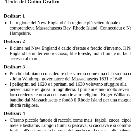
Texto del Guión Gráfico
Deslizar: 1
La regione del New England è la regione più settentrionale e
comprendeva Massachusetts Bay, Rhode Island, Connecticut e 
Hampshire.
Deslizar: 2
Il clima nel New England è caldo d'estate e freddo d'inverno. Il 
England ha un terreno roccioso, fitte foreste, molti fiumi e un facil
accesso al mare.
Deslizar: 3
Perché dobbiamo considerare che saremo come una città su una co
- John Winthrop, governatore del Massachusetts 1631 e 1648
I pellegrini nel 1620 e i puritani nel 1630 volevano sfuggire alla
persecuzione religiosa in Inghilterra. I puritani erano molto severi 
loro credenze e non accettavano le altre religioni. Roger Williams 
bandito dal Massachusetts e fondò il Rhode Island per una maggi
libertà religiosa.
Deslizar: 4
C'erano piccole fattorie di raccolti come mais, fagioli, zucca, cipol
mele e bestiame. Lungo i fiumi si pescava, si cacciava e si comme
In riva all'oceano c'era la pesca del merluzzo, la caccia alle balene 