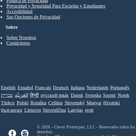
Política de Privacidad
Privacidad y Seguridad Para Escuelas y Estudiantes
Accesibilidad
Sus Opciones de Privacidad
Sobre
Sobre Nosotros
Contáctenos
English
Español
Français
Deutsch
Italiana
Nederlands
Português
עברית
العَرَبِيَّة
हिन्दी
ру́сский язы́к
Dansk
Svenska
Suomi
Norsk
Türkçe
Polski
Româna
Ceština
Slovenský
Magyar
Hrvatski
български
Lietuvos
Slovenščina
Latvijas
eesti
© 2026 - Clever Prototypes, LLC - Reservados todos los
derechos.