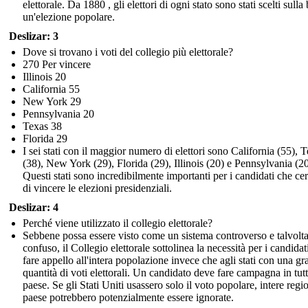
elettorale. Da 1880 , gli elettori di ogni stato sono stati scelti sulla
un'elezione popolare.
Deslizar: 3
Dove si trovano i voti del collegio più elettorale?
270 Per vincere
Illinois 20
California 55
New York 29
Pennsylvania 20
Texas 38
Florida 29
I sei stati con il maggior numero di elettori sono California (55), 
(38), New York (29), Florida (29), Illinois (20) e Pennsylvania (20
Questi stati sono incredibilmente importanti per i candidati che ce
di vincere le elezioni presidenziali.
Deslizar: 4
Perché viene utilizzato il collegio elettorale?
Sebbene possa essere visto come un sistema controverso e talvolt
confuso, il Collegio elettorale sottolinea la necessità per i candidat
fare appello all'intera popolazione invece che agli stati con una g
quantità di voti elettorali. Un candidato deve fare campagna in tutt
paese. Se gli Stati Uniti usassero solo il voto popolare, intere regi
paese potrebbero potenzialmente essere ignorate.