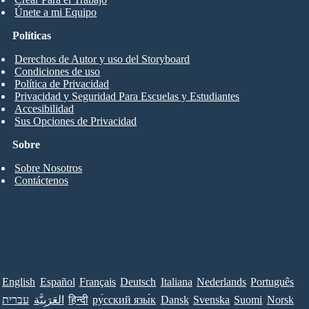
Únete a mi Equipo
Políticas
Derechos de Autor y uso del Storyboard
Condiciones de uso
Política de Privacidad
Privacidad y Seguridad Para Escuelas y Estudiantes
Accesibilidad
Sus Opciones de Privacidad
Sobre
Sobre Nosotros
Contáctenos
English
Español
Français
Deutsch
Italiana
Nederlands
Português
עברית
العَرَبِيَّة
हिन्दी
ру́сский язы́к
Dansk
Svenska
Suomi
Norsk