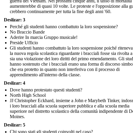
guerra del Vietnam. Nei prossimi cinque anni, il tasso di mortalità
aumenterebbe di quasi 10 volte. Le proteste e l'opposizione alla g
crebbero continuamente per tutta la fine degli anni '60.
Deslizar: 3
Perché gli studenti hanno combattuto la loro sospensione?
No Braccio Bande
Aderire In marcia Gruppo musicale!
Preside Ufficio
Gli studenti hanno combattuto la loro sospensione poiché ritenev
la nuova regola scolastica riguardante i bracciali fosse sia rivolta a
sia una violazione dei loro diritti del primo emendamento. Gli stud
hanno sostenuto che i bracciali erano una forma di discorso simbo
che era protetto in quanto non interferiva con il processo di
apprendimento all'interno della classe.
Deslizar: 4
Dove hanno protestato questi studenti?
North High School
JJ Christopher Eckhard, insieme a John e Marybeth Tinker, indos
i loro bracciali alla scuola superiore pubblica e alla scuola media
superiore nel distretto scolastico della comunità indipendente di D
Moines.
Deslizar: 5
Chi sono stati gli studenti coinvolti nel caso?