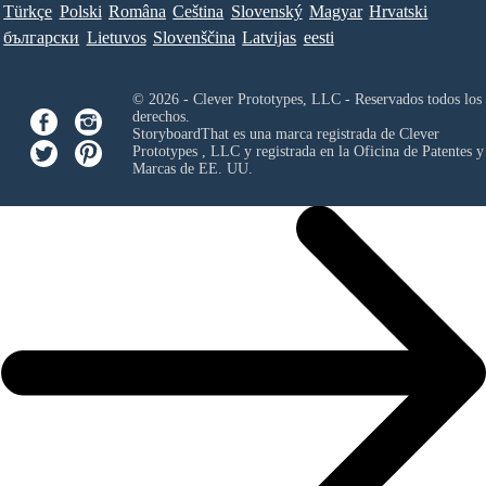
Türkçe
Polski
Româna
Ceština
Slovenský
Magyar
Hrvatski
български
Lietuvos
Slovenščina
Latvijas
eesti
© 2026 - Clever Prototypes, LLC - Reservados todos los
derechos.
StoryboardThat es una marca registrada de
Clever
Prototypes , LLC
y registrada en la Oficina de Patentes y
Marcas de EE. UU.