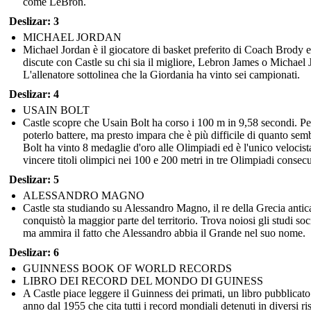
come LeBron.
Deslizar: 3
MICHAEL JORDAN
Michael Jordan è il giocatore di basket preferito di Coach Brody e
discute con Castle su chi sia il migliore, Lebron James o Michael 
L'allenatore sottolinea che la Giordania ha vinto sei campionati.
Deslizar: 4
USAIN BOLT
Castle scopre che Usain Bolt ha corso i 100 m in 9,58 secondi. Pe
poterlo battere, ma presto impara che è più difficile di quanto semb
Bolt ha vinto 8 medaglie d'oro alle Olimpiadi ed è l'unico velocist
vincere titoli olimpici nei 100 e 200 metri in tre Olimpiadi consecu
Deslizar: 5
ALESSANDRO MAGNO
Castle sta studiando su Alessandro Magno, il re della Grecia antic
conquistò la maggior parte del territorio. Trova noiosi gli studi soci
ma ammira il fatto che Alessandro abbia il Grande nel suo nome.
Deslizar: 6
GUINNESS BOOK OF WORLD RECORDS
LIBRO DEI RECORD DEL MONDO DI GUINESS
A Castle piace leggere il Guinness dei primati, un libro pubblicat
anno dal 1955 che cita tutti i record mondiali detenuti in diversi ris