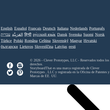
English
Español
Français
Deutsch
Italiana
Nederlands
Português
עברית
العَرَبِيَّة
हिन्दी
ру́сский язы́к
Dansk
Svenska
Suomi
Norsk
Türkçe
Polski
Româna
Ceština
Slovenský
Magyar
Hrvatski
български
Lietuvos
Slovenščina
Latvijas
eesti
© 2026 - Clever Prototypes, LLC - Reservados todos los
derechos.
StoryboardThat es una marca registrada de
Clever
Prototypes , LLC
y registrada en la Oficina de Patentes y
Marcas de EE. UU.