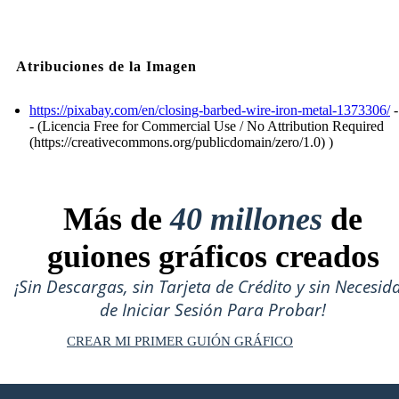
Atribuciones de la Imagen
https://pixabay.com/en/closing-barbed-wire-iron-metal-1373306/
-
- (Licencia Free for Commercial Use / No Attribution Required
(https://creativecommons.org/publicdomain/zero/1.0) )
Más de
40 millones
de
guiones gráficos creados
¡Sin Descargas, sin Tarjeta de Crédito y sin Necesid
de Iniciar Sesión Para Probar!
CREAR MI PRIMER GUIÓN GRÁFICO