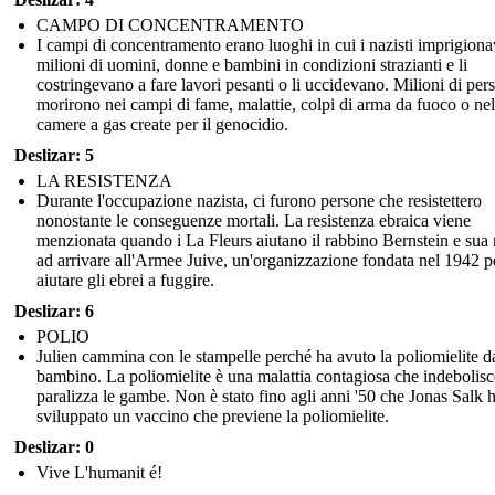
CAMPO DI CONCENTRAMENTO
I campi di concentramento erano luoghi in cui i nazisti imprigion
milioni di uomini, donne e bambini in condizioni strazianti e li
costringevano a fare lavori pesanti o li uccidevano. Milioni di per
morirono nei campi di fame, malattie, colpi di arma da fuoco o nel
camere a gas create per il genocidio.
Deslizar: 5
LA RESISTENZA
Durante l'occupazione nazista, ci furono persone che resistettero
nonostante le conseguenze mortali. La resistenza ebraica viene
menzionata quando i La Fleurs aiutano il rabbino Bernstein e sua
ad arrivare all'Armee Juive, un'organizzazione fondata nel 1942 p
aiutare gli ebrei a fuggire.
Deslizar: 6
POLIO
Julien cammina con le stampelle perché ha avuto la poliomielite d
bambino. La poliomielite è una malattia contagiosa che indebolisc
paralizza le gambe. Non è stato fino agli anni '50 che Jonas Salk 
sviluppato un vaccino che previene la poliomielite.
Deslizar: 0
Vive L'humanit é!