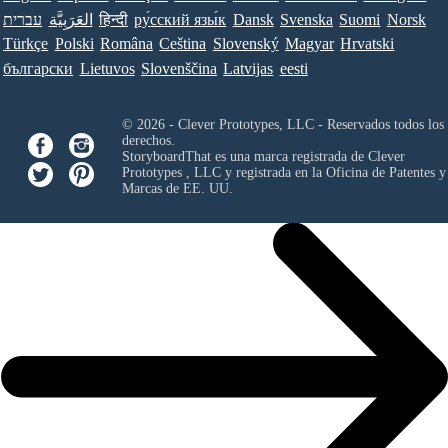
עברית
العَرَبِيَّة
हिन्दी
ру́сский язы́к
Dansk
Svenska
Suomi
Norsk
Türkçe
Polski
Româna
Ceština
Slovenský
Magyar
Hrvatski
български
Lietuvos
Slovenščina
Latvijas
eesti
© 2026 - Clever Prototypes, LLC - Reservados todos los
derechos.
StoryboardThat es una marca registrada de
Clever
Prototypes , LLC
y registrada en la Oficina de Patentes y
Marcas de EE. UU.