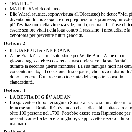
"MAI PIÙ"
MAI PIÙ #Noi ricordiamo
Elie Wiesel (autrice, sopravvissuta all'Olocausto) ha detto: "Mai p
diventa più di uno slogan: è una preghiera, una promessa, un voto 
più l'esaltazione della violenza vile, brutta, oscura". La frase ci ri
essere sempre vigili nella lotta contro il razzismo, i pregiudizi e la
xenofobia per prevenire futuri genocidi.
Deslizar: 2
IL DIARIO DI ANNE FRANK
Anne Frank è stata un'ispirazione per White Bird . Anne era una
giovane ragazza ebrea costretta a nascondersi con la sua famiglia
durante la seconda guerra mondiale. La sua famiglia morì nei cam
concentramento, ad eccezione di suo padre, che trovò il diario di
dopo la guerra. È un racconto toccante del tempo trascorso in
clandestinità.
Deslizar: 3
LA BESTIA DI G ÉV AUDAN
Lo spaventoso lupo nei sogni di Sara era basato su un antico mito
francese sulla Bestia di G év audan che si dice abbia attaccato e u
oltre 100 persone nel 1700. Potrebbe essere stata l'ispirazione per
racconti come La bella e la migliore, Cappuccetto rosso o il lupo
mannaro.
Deslizar: 4