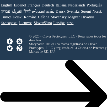
English
Español
Français
Deutsch
Italiana
Nederlands
Português
עברית
العَرَبِيَّة
हिन्दी
ру́сский язы́к
Dansk
Svenska
Suomi
Norsk
Türkçe
Polski
Româna
Ceština
Slovenský
Magyar
Hrvatski
български
Lietuvos
Slovenščina
Latvijas
eesti
© 2026 - Clever Prototypes, LLC - Reservados todos los
derechos.
StoryboardThat es una marca registrada de
Clever
Prototypes , LLC
y registrada en la Oficina de Patentes y
Marcas de EE. UU.