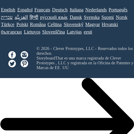
English
Español
Français
Deutsch
Italiana
Nederlands
Português
עברית
العَرَبِيَّة
हिन्दी
ру́сский язы́к
Dansk
Svenska
Suomi
Norsk
Türkçe
Polski
Româna
Ceština
Slovenský
Magyar
Hrvatski
български
Lietuvos
Slovenščina
Latvijas
eesti
© 2026 - Clever Prototypes, LLC - Reservados todos los
derechos.
StoryboardThat es una marca registrada de
Clever
Prototypes , LLC
y registrada en la Oficina de Patentes y
Marcas de EE. UU.