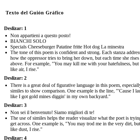
Texto del Guión Gráfico
Deslizar: 1
Non appartieni a questo posto!
BIANCHI SOLO
Specials Cheeseburger Patatine fritte Hot dog La minestra
The tone of this poem is confident and strong. Each stanza addres
how the oppressor tries to bring her down, but each time she rises
above. For example, "You may kill me with your hatefulness, but s
like air, I rise."
Deslizar: 2
There is a great deal of figurative language in this poem, especiall
similes to show comparison. One example is the line, "'Cause I l
like I got gold mines diggin' in my own backyard."
Deslizar: 3
Non sei il benvenuto! Siamo migliori di te!
The use of similes helps the reader visualize what the poet is tryin
get across. One example is, "You may trod me in the very dirt, but 
like dust, I rise."
Deslizar: 4