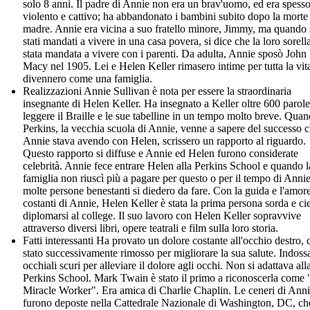
solo 8 anni. Il padre di Annie non era un brav'uomo, ed era spess
violento e cattivo; ha abbandonato i bambini subito dopo la morte 
madre. Annie era vicina a suo fratello minore, Jimmy, ma quando
stati mandati a vivere in una casa povera, si dice che la loro sorella
stata mandata a vivere con i parenti. Da adulta, Annie sposò John
Macy nel 1905. Lei e Helen Keller rimasero intime per tutta la vit
divennero come una famiglia.
Realizzazioni Annie Sullivan è nota per essere la straordinaria
insegnante di Helen Keller. Ha insegnato a Keller oltre 600 parol
leggere il Braille e le sue tabelline in un tempo molto breve. Qua
Perkins, la vecchia scuola di Annie, venne a sapere del successo 
Annie stava avendo con Helen, scrissero un rapporto al riguardo.
Questo rapporto si diffuse e Annie ed Helen furono considerate
celebrità. Annie fece entrare Helen alla Perkins School e quando l
famiglia non riuscì più a pagare per questo o per il tempo di Annie
molte persone benestanti si diedero da fare. Con la guida e l'amor
costanti di Annie, Helen Keller è stata la prima persona sorda e ci
diplomarsi al college. Il suo lavoro con Helen Keller sopravvive
attraverso diversi libri, opere teatrali e film sulla loro storia.
Fatti interessanti Ha provato un dolore costante all'occhio destro, 
stato successivamente rimosso per migliorare la sua salute. Indoss
occhiali scuri per alleviare il dolore agli occhi. Non si adattava all
Perkins School. Mark Twain è stato il primo a riconoscerla come
Miracle Worker". Era amica di Charlie Chaplin. Le ceneri di Ann
furono deposte nella Cattedrale Nazionale di Washington, DC, che