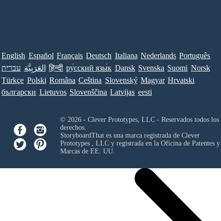
English
Español
Français
Deutsch
Italiana
Nederlands
Português
עברית
العَرَبِيَّة
हिन्दी
ру́сский язы́к
Dansk
Svenska
Suomi
Norsk
Türkçe
Polski
Româna
Ceština
Slovenský
Magyar
Hrvatski
български
Lietuvos
Slovenščina
Latvijas
eesti
© 2026 - Clever Prototypes, LLC - Reservados todos los
derechos.
StoryboardThat es una marca registrada de
Clever
Prototypes , LLC
y registrada en la Oficina de Patentes y
Marcas de EE. UU.