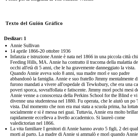
Texto del Guión Gráfico
Deslizar: 1
Annie Sullivan
14 aprile 1866-20 ottobre 1936
Infanzia e istruzione Annie è nata nel 1866 in una piccola città ch
Feeding Hills, MA. Annie ha contratto il tracoma della malattia de
occhi all'età di 5 anni, che le ha gravemente danneggiato la vista.
Quando Annie aveva solo 8 anni, sua madre morì e suo padre
abbandonò la famiglia. Annie e suo fratello Jimmy mentalmente di
furono mandati a vivere all'ospedale di Tewksbury, che era una ca
poveri sporca, sovraffollata e fatiscente. Jimmy morì pochi mesi d
Annie venne a conoscenza della Perkins School for the Blind e vi
divenne una studentessa nel 1880. Fu operata, che le aiutò un po '
vista. Dal momento che non era mai stata a scuola prima, ha lottat
socialmente e si è messa nei guai. Tuttavia, Annie era molto brilla
rapidamente eccelleva a livello accademico. Si laureò come
valedictorian nel 1866.
La vita familiare I genitori di Annie hanno avuto 5 figli, 2 dei qua
morti al parto. La madre di Annie si ammalò e morì quando Anni