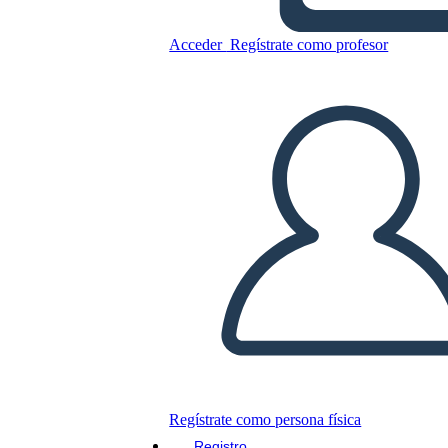
Antica Grecia GRAPES
Grafico
Acceder
Regístrate como profesor
Copie este guión gráfico
CREAR UN GUIÓN GRÁFICO
JUEGO DE DIAPOSITIVAS
LEERME
Regístrate como persona física
Registro