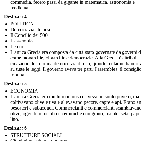
commedia, fecero passi da gigante in matematica, astronomia e
medicina.
Deslizar: 4
POLITICA
Democrazia ateniese
Il Concilio dei 500
L'assemblea
Le corti
L'antica Grecia era composta da città-stato governate da governi d
come monarchie, oligarchie e democrazie. Alla Grecia è attribuita 
creazione della prima democrazia diretta, quindi i cittadini hanno 
su tutte le leggi. Il governo aveva tre parti: l'assemblea, il consiglio
tribunali.
Deslizar: 5
ECONOMIA
L'antica Grecia era molto montuosa e aveva un suolo povero, ma
coltivavano olive e uva e allevavano pecore, capre e api. Erano a
pescatori e subacquei. Commercianti e commercianti scambiavano
olive, oggetti in metallo e ceramiche con grano, maiale, seta, papi
lino.
Deslizar: 6
STRUTTURE SOCIALI
Cittadini maschi nel governo