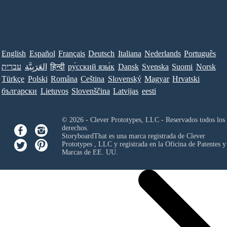
English
Español
Français
Deutsch
Italiana
Nederlands
Português
עברית
العَرَبِيَّة
हिन्दी
ру́сский язы́к
Dansk
Svenska
Suomi
Norsk
Türkçe
Polski
Româna
Ceština
Slovenský
Magyar
Hrvatski
български
Lietuvos
Slovenščina
Latvijas
eesti
© 2026 - Clever Prototypes, LLC - Reservados todos los
derechos.
StoryboardThat es una marca registrada de
Clever
Prototypes , LLC
y registrada en la Oficina de Patentes y
Marcas de EE. UU.