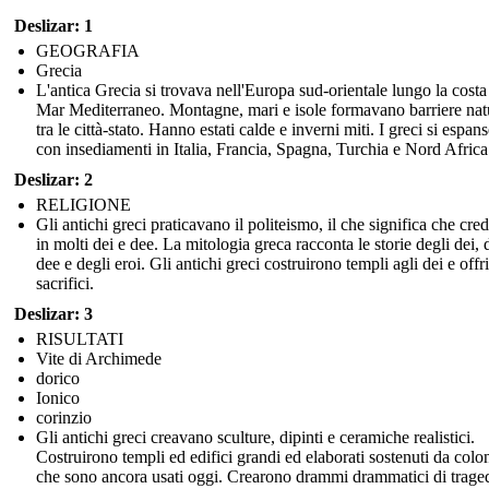
Deslizar: 1
GEOGRAFIA
Grecia
L'antica Grecia si trovava nell'Europa sud-orientale lungo la costa
Mar Mediterraneo. Montagne, mari e isole formavano barriere nat
tra le città-stato. Hanno estati calde e inverni miti. I greci si espan
con insediamenti in Italia, Francia, Spagna, Turchia e Nord Africa
Deslizar: 2
RELIGIONE
Gli antichi greci praticavano il politeismo, il che significa che cr
in molti dei e dee. La mitologia greca racconta le storie degli dei, 
dee e degli eroi. Gli antichi greci costruirono templi agli dei e offr
sacrifici.
Deslizar: 3
RISULTATI
Vite di Archimede
dorico
Ionico
corinzio
Gli antichi greci creavano sculture, dipinti e ceramiche realistici.
Costruirono templi ed edifici grandi ed elaborati sostenuti da colo
che sono ancora usati oggi. Crearono drammi drammatici di trage