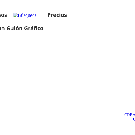
sos
Precios
un Guión Gráfico
CREA