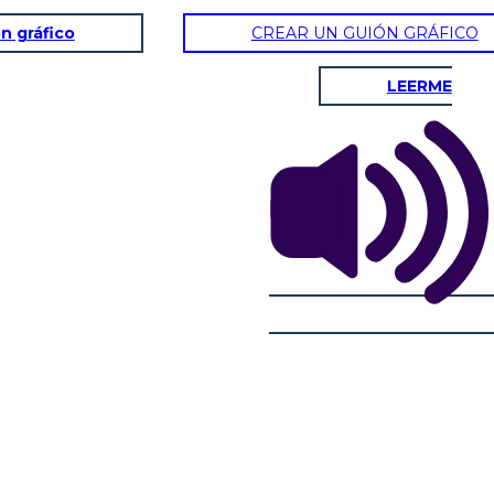
n gráfico
CREAR UN GUIÓN GRÁFICO
LEERME
A
GENERALE FAMOSO
LODAT
All'età di 40 anni C
lio,
il 100 aC a
L'imperatore Silla era in contrasto con il suocero di Cesare e
governatore mol
suo zio Mario, quindi Cesare si unì all'esercito per sfuggire al