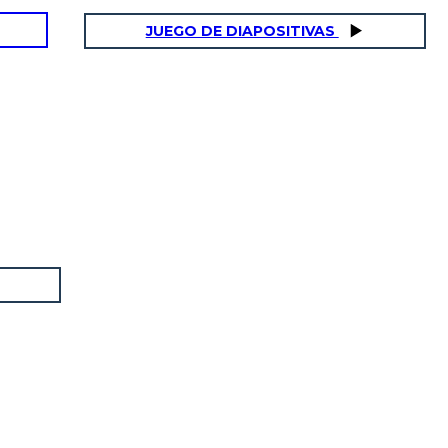
JUEGO DE DIAPOSITIVAS
O STATESMAN
esare fu eletto console. Era un
to efficace e continuò a