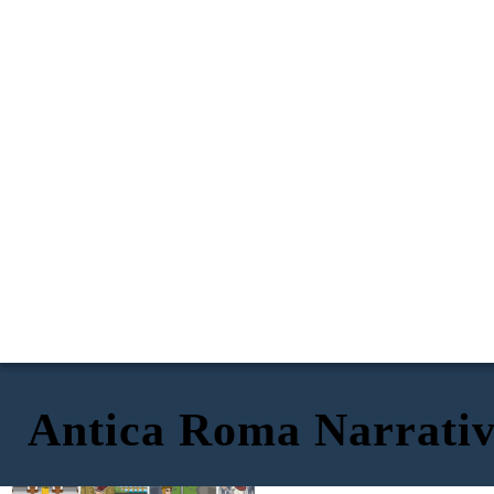
Antica Roma Narrati
GIULIO CESARE
PRIMI ANNI DI VITA
GENERALE FAMOSO
LODATO STATESMAN