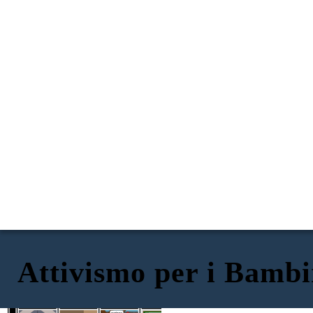
Attivismo per i Bambi
A CASA
A SCUOLA
NELLA TUA COMUNITÀ
AL DI LÀ!
ESSERE UN ALTO STANDER E UN
PARTECIPA AL SERVIZIO DELLA
PARLA CON LA TUA FAMIGLIA!
SCRIVI IL TUO CONGRESSPERSON!
ALLEATO!
COMUNITÀ!