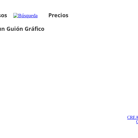
sos
Precios
un Guión Gráfico
CREA