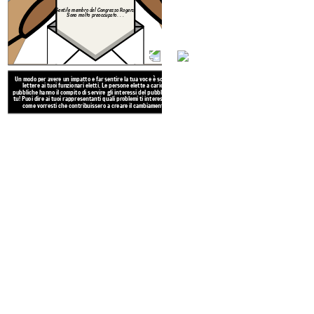
Gentile membro del Congresso Rogers,
Sono molto preoccupato. . .
Un modo per avere un impatto e far sentire la tua voce è scrivere
lettere ai tuoi funzionari eletti. Le persone elette a cariche
pubbliche hanno il compito di servire gli interessi del pubblico. Sei
tu! Puoi dire ai tuoi rappresentanti quali problemi ti interessano e
come vorresti che contribuissero a creare il cambiamento!
PA