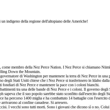
di un indigeno della regione dell'altopiano delle Americhe!
n, come membro della Nez Perce Nation. I Nez Perce si chiamano Niimíi
olling Down the Mountain.
governatore di Washington per mantenere la terra di Nez Perce in una pa
o degli Stati Uniti chiese che i Nez Perce si trasferissero in Idaho dall
tti fondiari di Nez Perce e mantenere la pace con i coloni bianchi.
timenti tra una delle bande di Nez Perce e i coloni. Il governo degli St
seph sapeva che il suo popolo sarebbe stato sconfitto dall'esercito degli 
e ha percorso 1400 miglia e ha combattuto 14 battaglie con l'esercito de
 arrivarono al confine canadese. Si arresero.
cisi. I vecchi sono tutti morti. Sono i giovani che dicono sì o no. Col