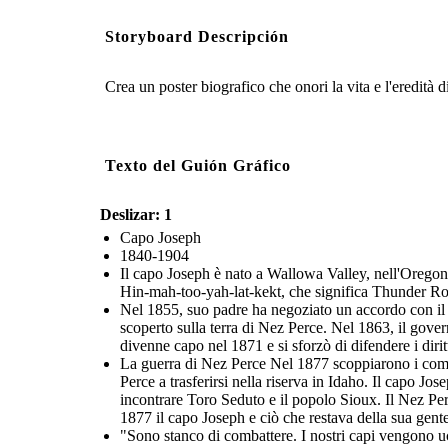
Storyboard Descripción
Crea un poster biografico che onori la vita e l'eredità 
Texto del Guión Gráfico
Deslizar: 1
Capo Joseph
1840-1904
Il capo Joseph è nato a Wallowa Valley, nell'Orego
Hin-mah-too-yah-lat-kekt, che significa Thunder R
Nel 1855, suo padre ha negoziato un accordo con il 
scoperto sulla terra di Nez Perce. Nel 1863, il govern
divenne capo nel 1871 e si sforzò di difendere i diri
La guerra di Nez Perce Nel 1877 scoppiarono i combat
Perce a trasferirsi nella riserva in Idaho. Il capo Jo
incontrare Toro Seduto e il popolo Sioux. Il Nez Perc
1877 il capo Joseph e ciò che restava della sua gente
"Sono stanco di combattere. I nostri capi vengono uc