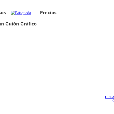
sos
Precios
un Guión Gráfico
CREA