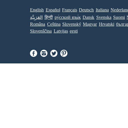
English
Español
Français
Deutsch
Italiana
Nederlan
العَرَبِيَّة
हिन्दी
ру́сский язы́к
Dansk
Svenska
Suomi
Româna
Ceština
Slovenský
Magyar
Hrvatski
бълга
Slovenščina
Latvijas
eesti