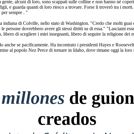
 gente, alcuni di loro, sono scappati sulle colline e non hanno né cope
igli, e guarda quanti di loro riesco a trovare. Forse li troverò tra i mor
ù per sempre . "
a indiana di Colville, nello stato di Washington. "Credo che molti guai e
te le persone dovrebbero avere gli stessi diritti su di essa." "Lasciami es
libero di scegliere i miei insegnanti, libero di seguire la religione dei m
o anche se pacificamente. Ha incontrato i presidenti Hayes e Roosevelt i
mise al popolo Nez Perce di tornare in Idaho, dove rimane oggi la loro r
 millones
de guion
creados