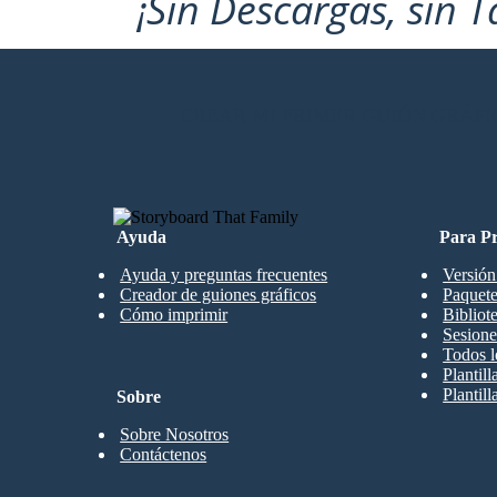
¡Sin Descargas, sin T
CREAR MI PRIMER GUIÓN GRÁFI
Ayuda
Para Pr
Ayuda y preguntas frecuentes
Versión
Creador de guiones gráficos
Paquete
Cómo imprimir
Bibliot
Sesione
Todos l
Plantil
Plantill
Sobre
Sobre Nosotros
Contáctenos