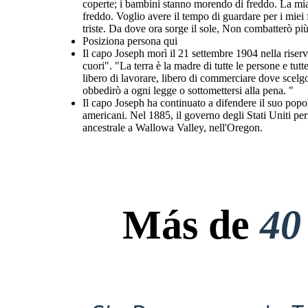
coperte; i bambini stanno morendo di freddo. La mia
freddo. Voglio avere il tempo di guardare per i miei f
triste. Da dove ora sorge il sole, Non combatterò pi
Posiziona persona qui
Il capo Joseph morì il 21 settembre 1904 nella riserv
cuori". "La terra è la madre di tutte le persone e tut
libero di lavorare, libero di commerciare dove scelgo, 
obbedirò a ogni legge o sottomettersi alla pena. "
Il capo Joseph ha continuato a difendere il suo popol
americani. Nel 1885, il governo degli Stati Uniti per
ancestrale a Wallowa Valley, nell'Oregon.
Más de
40