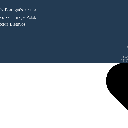
ds
Português
עברית
Norsk
Türkçe
Polski
рски
Lietuvos
Sto
LL