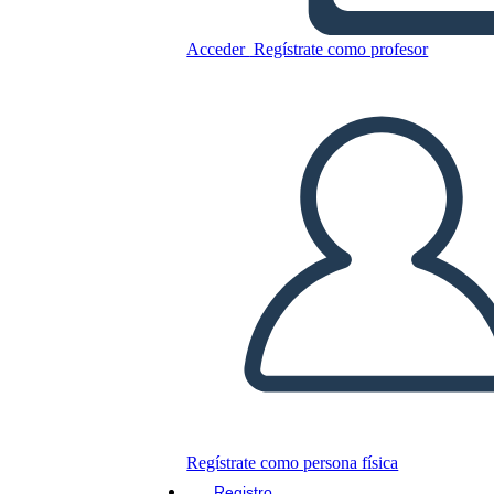
Esempio di Commercio di
Pellicce in Canada
Acceder
Regístrate como profesor
Copie este guión gráfico
CREAR UN GUIÓN GRÁFICO
JUEGO DE DIAPOSITIVAS
LEERME
Regístrate como persona física
Registro