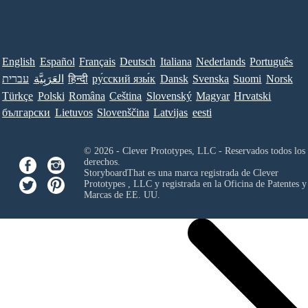
English
Español
Français
Deutsch
Italiana
Nederlands
Português
עברית
العَرَبِيَّة
हिन्दी
ру́сский язы́к
Dansk
Svenska
Suomi
Norsk
Türkçe
Polski
Româna
Ceština
Slovenský
Magyar
Hrvatski
български
Lietuvos
Slovenščina
Latvijas
eesti
© 2026 - Clever Prototypes, LLC - Reservados todos los
derechos.
StoryboardThat es una marca registrada de
Clever
Prototypes , LLC
y registrada en la Oficina de Patentes y
Marcas de EE. UU.