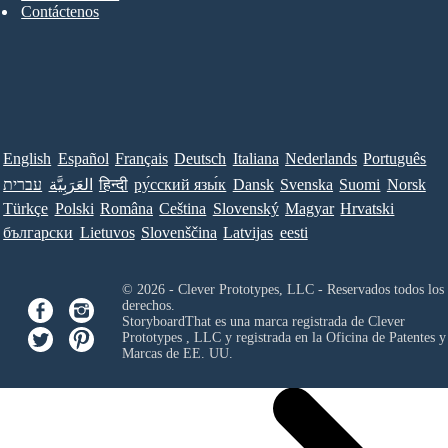
Contáctenos
English
Español
Français
Deutsch
Italiana
Nederlands
Português
עברית
العَرَبِيَّة
हिन्दी
ру́сский язы́к
Dansk
Svenska
Suomi
Norsk
Türkçe
Polski
Româna
Ceština
Slovenský
Magyar
Hrvatski
български
Lietuvos
Slovenščina
Latvijas
eesti
© 2026 - Clever Prototypes, LLC - Reservados todos los
derechos.
StoryboardThat es una marca registrada de
Clever
Prototypes , LLC
y registrada en la Oficina de Patentes y
Marcas de EE. UU.