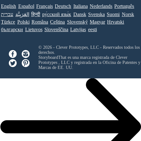
English
Español
Français
Deutsch
Italiana
Nederlands
Português
עברית
العَرَبِيَّة
हिन्दी
ру́сский язы́к
Dansk
Svenska
Suomi
Norsk
Türkçe
Polski
Româna
Ceština
Slovenský
Magyar
Hrvatski
български
Lietuvos
Slovenščina
Latvijas
eesti
© 2026 - Clever Prototypes, LLC - Reservados todos los
derechos.
StoryboardThat es una marca registrada de
Clever
Prototypes , LLC
y registrada en la Oficina de Patentes y
Marcas de EE. UU.