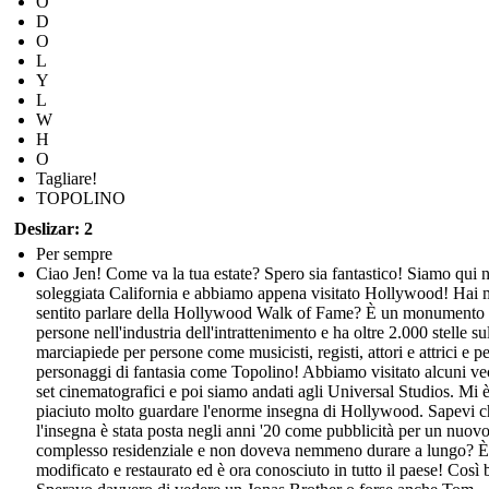
O
D
O
L
Y
L
W
H
O
Tagliare!
TOPOLINO
Deslizar: 2
Per sempre
Ciao Jen! Come va la tua estate? Spero sia fantastico! Siamo qui n
soleggiata California e abbiamo appena visitato Hollywood! Hai 
sentito parlare della Hollywood Walk of Fame? È un monumento 
persone nell'industria dell'intrattenimento e ha oltre 2.000 stelle su
marciapiede per persone come musicisti, registi, attori e attrici e p
personaggi di fantasia come Topolino! Abbiamo visitato alcuni ve
set cinematografici e poi siamo andati agli Universal Studios. Mi 
piaciuto molto guardare l'enorme insegna di Hollywood. Sapevi c
l'insegna è stata posta negli anni '20 come pubblicità per un nuov
complesso residenziale e non doveva nemmeno durare a lungo? È 
modificato e restaurato ed è ora conosciuto in tutto il paese! Così b