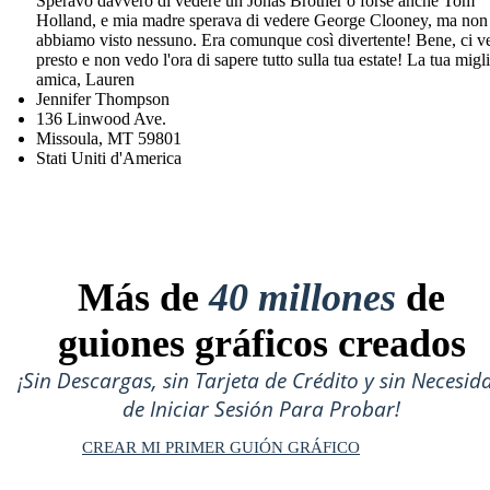
Speravo davvero di vedere un Jonas Brother o forse anche Tom
Holland, e mia madre sperava di vedere George Clooney, ma non
abbiamo visto nessuno. Era comunque così divertente! Bene, ci 
presto e non vedo l'ora di sapere tutto sulla tua estate! La tua migl
amica, Lauren
Jennifer Thompson
136 Linwood Ave.
Missoula, MT 59801
Stati Uniti d'America
Más de
40 millones
de
guiones gráficos creados
¡Sin Descargas, sin Tarjeta de Crédito y sin Necesid
de Iniciar Sesión Para Probar!
CREAR MI PRIMER GUIÓN GRÁFICO