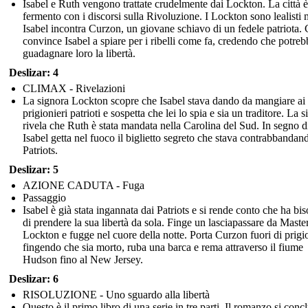
Isabel e Ruth vengono trattate crudelmente dai Lockton. La città è
fermento con i discorsi sulla Rivoluzione. I Lockton sono lealisti
Isabel incontra Curzon, un giovane schiavo di un fedele patriota.
convince Isabel a spiare per i ribelli come fa, credendo che potreb
guadagnare loro la libertà.
Deslizar: 4
CLIMAX - Rivelazioni
La signora Lockton scopre che Isabel stava dando da mangiare ai
prigionieri patrioti e sospetta che lei lo spia e sia un traditore. La 
rivela che Ruth è stata mandata nella Carolina del Sud. In segno di
Isabel getta nel fuoco il biglietto segreto che stava contrabbandand
Patriots.
Deslizar: 5
AZIONE CADUTA - Fuga
Passaggio
Isabel è già stata ingannata dai Patriots e si rende conto che ha bi
di prendere la sua libertà da sola. Finge un lasciapassare da Maste
Lockton e fugge nel cuore della notte. Porta Curzon fuori di prigi
fingendo che sia morto, ruba una barca e rema attraverso il fiume
Hudson fino al New Jersey.
Deslizar: 6
RISOLUZIONE - Uno sguardo alla libertà
Questo è il primo libro di una serie in tre parti. Il romanzo si conc