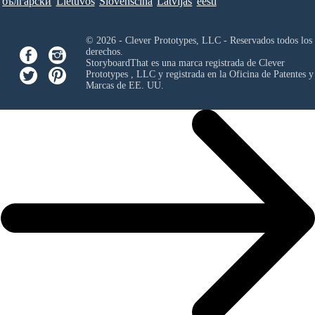
български
Lietuvos
Slovenščina
Latvijas
eesti
© 2026 - Clever Prototypes, LLC - Reservados todos los
derechos.
StoryboardThat es una marca registrada de
Clever
Prototypes , LLC
y registrada en la Oficina de Patentes y
Marcas de EE. UU.