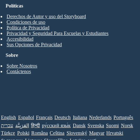
Políticas
Derechos de Autor y uso del Storyboard
Condiciones de uso
Política de Privacidad
Privacidad y Seguridad Para Escuelas y Estudiantes
Accesibilidad
Sus Opciones de Privacidad
Sobre
Sobre Nosotros
Contáctenos
English
Español
Français
Deutsch
Italiana
Nederlands
Português
עברית
العَرَبِيَّة
हिन्दी
ру́сский язы́к
Dansk
Svenska
Suomi
Norsk
Türkçe
Polski
Româna
Ceština
Slovenský
Magyar
Hrvatski