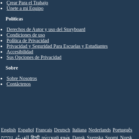
Crear Para el Trabajo
Únete a mi Equipo
Políticas
Derechos de Autor y uso del Storyboard
Condiciones de uso
Política de Privacidad
Privacidad y Seguridad Para Escuelas y Estudiantes
Accesibilidad
Sus Opciones de Privacidad
Sobre
Sobre Nosotros
Contáctenos
English
Español
Français
Deutsch
Italiana
Nederlands
Português
עברית
العَرَبِيَّة
हिन्दी
ру́сский язы́к
Dansk
Svenska
Suomi
Norsk