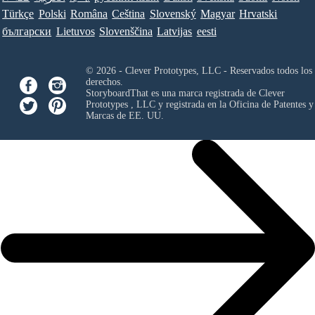
Türkçe
Polski
Româna
Ceština
Slovenský
Magyar
Hrvatski
български
Lietuvos
Slovenščina
Latvijas
eesti
© 2026 - Clever Prototypes, LLC - Reservados todos los
derechos.
StoryboardThat es una marca registrada de
Clever
Prototypes , LLC
y registrada en la Oficina de Patentes y
Marcas de EE. UU.