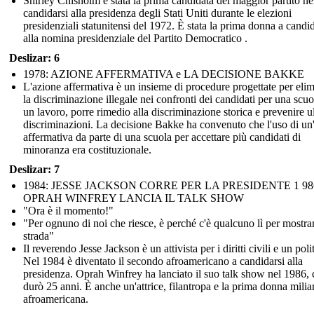
Shirley Chisholm è stata la prima candidata del maggior partito ne
candidarsi alla presidenza degli Stati Uniti durante le elezioni
presidenziali statunitensi del 1972. È stata la prima donna a candid
alla nomina presidenziale del Partito Democratico .
Deslizar: 6
1978: AZIONE AFFERMATIVA e LA DECISIONE BAKKE
L'azione affermativa è un insieme di procedure progettate per eli
la discriminazione illegale nei confronti dei candidati per una scuo
un lavoro, porre rimedio alla discriminazione storica e prevenire ul
discriminazioni. La decisione Bakke ha convenuto che l'uso di un
affermativa da parte di una scuola per accettare più candidati di
minoranza era costituzionale.
Deslizar: 7
1984: JESSE JACKSON CORRE PER LA PRESIDENTE 1 98
OPRAH WINFREY LANCIA IL TALK SHOW
"Ora è il momento!"
"Per ognuno di noi che riesce, è perché c'è qualcuno lì per mostrar
strada"
Il reverendo Jesse Jackson è un attivista per i diritti civili e un poli
Nel 1984 è diventato il secondo afroamericano a candidarsi alla
presidenza. Oprah Winfrey ha lanciato il suo talk show nel 1986, 
durò 25 anni. È anche un'attrice, filantropa e la prima donna milia
afroamericana.