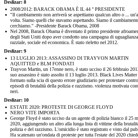
Deslizar: 8
2008/2012: BARACK OBAMA È IL 44 ° PRESIDENTE
"Il cambiamento non arriverà se aspettiamo qualcun altro o ... un'a
volta. Siamo quelli che stavamo aspettando. Siamo il cambiament
cerchiamo." -Presidente Barack Obama, 2008
Nel 2008, Barack Obama è diventato il primo presidente afroame
degli Stati Uniti dopo aver condotto una campagna di uguaglianz
razziale, sociale ed economica. È stato rieletto nel 2012.
Deslizar: 9
13 LUGLIO 2013: ASSASSINO DI TRAYVON MARTIN
AQUITTED e BLM FONDATI
Trayvon Martin, un 17enne nero, è stato ucciso il 26 febbraio 2012
suo assassino è stato assolto il 13 luglio 2013. Black Lives Matter 
formato sulla scia di questo errore giudiziario per protestare contro
episodi di brutalità della polizia e razzismo. violenza motivata cont
neri.
Deslizar: 10
ESTATE 2020: PROTESTE DI GEORGE FLOYD
NERO VITE IMPORTA
George Floyd è stato ucciso da un agente di polizia bianco il 25 
2020, aggiungendo un altro alla lunga lista di vittime della brutalit
polizia e del razzismo. L'omicidio è stato registrato e visto dal pub
Ha scatenato un'ondata di proteste per tutta l'estate del 2020 chie