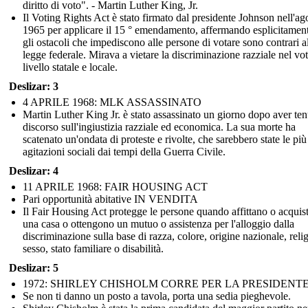
diritto di voto". - Martin Luther King, Jr.
Il Voting Rights Act è stato firmato dal presidente Johnson nell'ag
1965 per applicare il 15 ° emendamento, affermando esplicitamen
gli ostacoli che impediscono alle persone di votare sono contrari a
legge federale. Mirava a vietare la discriminazione razziale nel vo
livello statale e locale.
Deslizar: 3
4 APRILE 1968: MLK ASSASSINATO
Martin Luther King Jr. è stato assassinato un giorno dopo aver te
discorso sull'ingiustizia razziale ed economica. La sua morte ha
scatenato un'ondata di proteste e rivolte, che sarebbero state le più
agitazioni sociali dai tempi della Guerra Civile.
Deslizar: 4
11 APRILE 1968: FAIR HOUSING ACT
Pari opportunità abitative IN VENDITA
Il Fair Housing Act protegge le persone quando affittano o acquis
una casa o ottengono un mutuo o assistenza per l'alloggio dalla
discriminazione sulla base di razza, colore, origine nazionale, reli
sesso, stato familiare o disabilità.
Deslizar: 5
1972: SHIRLEY CHISHOLM CORRE PER LA PRESIDENT
Se non ti danno un posto a tavola, porta una sedia pieghevole.