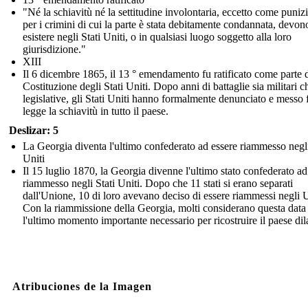
"Né la schiavitù né la settitudine involontaria, eccetto come puniz
per i crimini di cui la parte è stata debitamente condannata, devon
esistere negli Stati Uniti, o in qualsiasi luogo soggetto alla loro
giurisdizione."
XIII
Il 6 dicembre 1865, il 13 ° emendamento fu ratificato come parte d
Costituzione degli Stati Uniti. Dopo anni di battaglie sia militari c
legislative, gli Stati Uniti hanno formalmente denunciato e messo 
legge la schiavitù in tutto il paese.
Deslizar: 5
La Georgia diventa l'ultimo confederato ad essere riammesso negli
Uniti
Il 15 luglio 1870, la Georgia divenne l'ultimo stato confederato ad
riammesso negli Stati Uniti. Dopo che 11 stati si erano separati
dall'Unione, 10 di loro avevano deciso di essere riammessi negli
Con la riammissione della Georgia, molti considerano questa dat
l'ultimo momento importante necessario per ricostruire il paese dil
Atribuciones de la Imagen