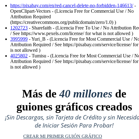
https://pixabay.com/en/red-cancel-delete-no-forbidden-146613/
-
OpenClipart-Vectors - (Licencia Free for Commercial Use / No
Attribution Required
(https://creativecommons.org/publicdomain/zero/1.0) )
1202723
- Sharefaith - (Licencia Free To Use / No Attribution Re
/ See https://www.pexels.com/license/ for what is not allowed )
3995999
- Yuri_B - (Licencia Free for Most Commercial Use / N
Attribution Required / See https://pixabay.com/service/license/ fo
is not allowed )
4025802
- Tumisu - (Licencia Free for Most Commercial Use / N
Attribution Required / See https://pixabay.com/service/license/ fo
is not allowed )
Más de
40 millones
de
guiones gráficos creados
¡Sin Descargas, sin Tarjeta de Crédito y sin Necesid
de Iniciar Sesión Para Probar!
CREAR MI PRIMER GUIÓN GRÁFICO