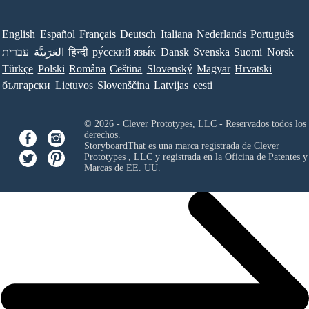
English
Español
Français
Deutsch
Italiana
Nederlands
Português
עברית
العَرَبِيَّة
हिन्दी
ру́сский язы́к
Dansk
Svenska
Suomi
Norsk
Türkçe
Polski
Româna
Ceština
Slovenský
Magyar
Hrvatski
български
Lietuvos
Slovenščina
Latvijas
eesti
© 2026 - Clever Prototypes, LLC - Reservados todos los
derechos.
StoryboardThat es una marca registrada de
Clever
Prototypes , LLC
y registrada en la Oficina de Patentes y
Marcas de EE. UU.