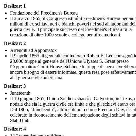
Deslizar: 1
Fondazione del Freedmen's Bureau
Il 3 marzo 1865, il Congresso istituì il Freedmen's Bureau per aiut
milioni di ex schiavi neri e bianchi poveri nel sud all'indomani del
guerra civile. Il principale successo del Freedmen's Bureau fu la
creazione di oltre 1000 scuole e college per afroamericani.
Deslizar: 2
Arrenditi ad Appomatox
Il 9 aprile 1865, il generale confederato Robert E. Lee consegnò l
28.000 truppe al generale dell'Unione Ulysses S. Grant presso
l'Appomattox Court House. Sebbene le truppe disperse avrebbero
ancora bisogno di essere informate, questa resa pose effettivament
alla guerra civile americana.
Deslizar: 3
Juneteenth
Il 19 giugno 1865, Union Soldiers sbarcò a Galveston, in Texas, 
notizia che sia la guerra civile era finita e che gli schiavi erano ora 
Dal 1865, "Juneteenth", altrimenti noto come Freedom Day, è sta
celebrato in riconoscimento dell'emancipazione degli schiavi in tutt
Stati Uniti.
Deslizar: 4
13 ° emendamento ratificato