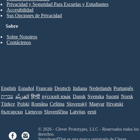
Privacidad y Seguridad Para Escuelas y Estudiantes
Accesibilidad
Sus Opciones de Privacidad
Sobre
Sobre Nosotros
Contáctenos
English
Español
Français
Deutsch
Italiana
Nederlands
Português
עברית
العَرَبِيَّة
हिन्दी
ру́сский язы́к
Dansk
Svenska
Suomi
Norsk
Türkçe
Polski
Româna
Ceština
Slovenský
Magyar
Hrvatski
български
Lietuvos
Slovenščina
Latvijas
eesti
© 2026 - Clever Prototypes, LLC - Reservados todos los
derechos.
StoryboardThat es una marca registrada de
Clever