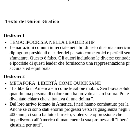
Texto del Guión Gráfico
Deslizar: 1
TEMA: IPOCRISIA NELLA LEADERSHIP
Le narrazioni comuni intrecciate nei libri di testo di storia america
dipingono presidenti e leader del passato come eroici e perfetti se
sfumature. Questo è falso. Gli autori includono le diverse contrad
e ipocrisie di questi leader che forniscono una rappresentazione pi
accurata ed equilibrata.
Deslizar: 2
METAFORA: LIBERTÀ COME QUICKSAND
“La libertà in America era come le sabbie mobili. Sembrava solido
quando una persona di colore non ha provato a starci sopra. Poi è
diventato chiaro che si trattava di una dolina ".
Dal loro arrivo forzato in America, i neri hanno combattuto per la l
Anche se ci sono stati enormi progressi verso l'uguaglianza negli 
400 anni, ci sono battute d'arresto, violenza e oppressione che
impediscono all'America di mantenere la sua promessa di "libertà 
giustizia per tutti".