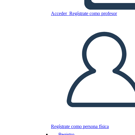
Acceder
Regístrate como profesor
Copie este guión gráfico
CREAR UN GUIÓN GRÁFICO
JUEGO DE DIAPOSITIVAS
LEERME
Regístrate como persona física
Registro