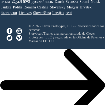
עברית
العَرَبِيَّة
हिन्दी
ру́сский язы́к
Dansk
Svenska
Suomi
Norsk
Türkçe
Polski
Româna
Ceština
Slovenský
Magyar
Hrvatski
български
Lietuvos
Slovenščina
Latvijas
eesti
© 2026 - Clever Prototypes, LLC - Reservados todos los
derechos.
StoryboardThat es una marca registrada de
Clever
Prototypes , LLC
y registrada en la Oficina de Patentes y
Marcas de EE. UU.