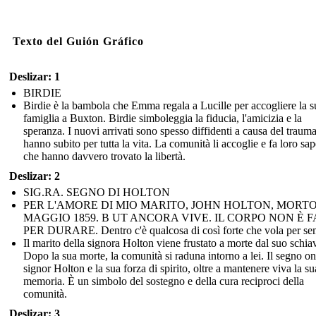
Texto del Guión Gráfico
Deslizar: 1
BIRDIE
Birdie è la bambola che Emma regala a Lucille per accogliere la s
famiglia a Buxton. Birdie simboleggia la fiducia, l'amicizia e la
speranza. I nuovi arrivati sono spesso diffidenti a causa del traum
hanno subito per tutta la vita. La comunità li accoglie e fa loro sap
che hanno davvero trovato la libertà.
Deslizar: 2
SIG.RA. SEGNO DI HOLTON
PER L'AMORE DI MIO MARITO, JOHN HOLTON, MORTO 
MAGGIO 1859. B UT ANCORA VIVE. IL CORPO NON È 
PER DURARE. Dentro c'è qualcosa di così forte che vola per se
Il marito della signora Holton viene frustato a morte dal suo schia
Dopo la sua morte, la comunità si raduna intorno a lei. Il segno on
signor Holton e la sua forza di spirito, oltre a mantenere viva la su
memoria. È un simbolo del sostegno e della cura reciproci della
comunità.
Deslizar: 3