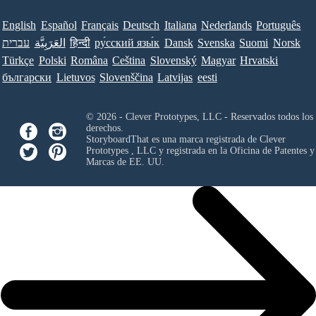
English
Español
Français
Deutsch
Italiana
Nederlands
Português
עברית
العَرَبِيَّة
हिन्दी
ру́сский язы́к
Dansk
Svenska
Suomi
Norsk
Türkçe
Polski
Româna
Ceština
Slovenský
Magyar
Hrvatski
български
Lietuvos
Slovenščina
Latvijas
eesti
© 2026 - Clever Prototypes, LLC - Reservados todos los
derechos.
StoryboardThat es una marca registrada de
Clever
Prototypes , LLC
y registrada en la Oficina de Patentes y
Marcas de EE. UU.