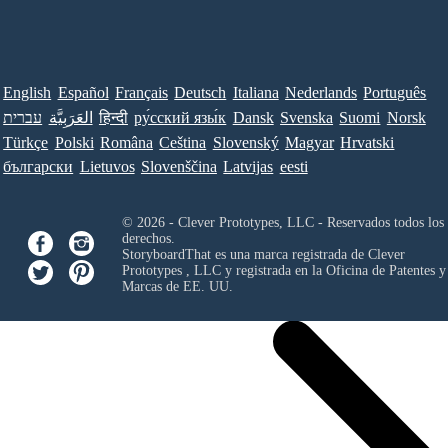
English
Español
Français
Deutsch
Italiana
Nederlands
Português
עברית
العَرَبِيَّة
हिन्दी
ру́сский язы́к
Dansk
Svenska
Suomi
Norsk
Türkçe
Polski
Româna
Ceština
Slovenský
Magyar
Hrvatski
български
Lietuvos
Slovenščina
Latvijas
eesti
© 2026 - Clever Prototypes, LLC - Reservados todos los
derechos.
StoryboardThat es una marca registrada de
Clever
Prototypes , LLC
y registrada en la Oficina de Patentes y
Marcas de EE. UU.