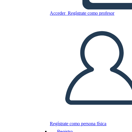
Fatti del Giorno Della
Camicia Arancione
Acceder
Regístrate como profesor
Copie este guión gráfico
CREAR UN GUIÓN GRÁFICO
JUEGO DE DIAPOSITIVAS
LEERME
Regístrate como persona física
Registro