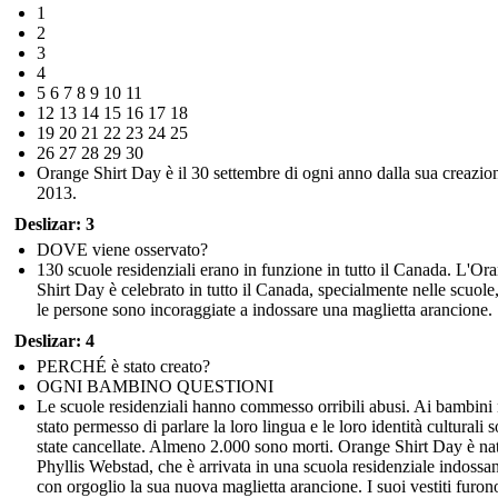
1
2
3
4
5 6 7 8 9 10 11
12 13 14 15 16 17 18
19 20 21 22 23 24 25
26 27 28 29 30
Orange Shirt Day è il 30 settembre di ogni anno dalla sua creazio
2013.
Deslizar: 3
DOVE viene osservato?
130 scuole residenziali erano in funzione in tutto il Canada. L'Or
Shirt Day è celebrato in tutto il Canada, specialmente nelle scuole
le persone sono incoraggiate a indossare una maglietta arancione.
Deslizar: 4
PERCHÉ è stato creato?
OGNI BAMBINO QUESTIONI
Le scuole residenziali hanno commesso orribili abusi. Ai bambini
stato permesso di parlare la loro lingua e le loro identità culturali 
state cancellate. Almeno 2.000 sono morti. Orange Shirt Day è na
Phyllis Webstad, che è arrivata in una scuola residenziale indossa
con orgoglio la sua nuova maglietta arancione. I suoi vestiti furon