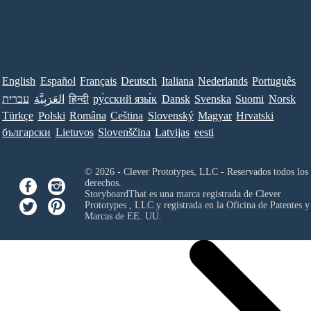
English
Español
Français
Deutsch
Italiana
Nederlands
Português
עברית
العَرَبِيَّة
हिन्दी
ру́сский язы́к
Dansk
Svenska
Suomi
Norsk
Türkçe
Polski
Româna
Ceština
Slovenský
Magyar
Hrvatski
български
Lietuvos
Slovenščina
Latvijas
eesti
© 2026 - Clever Prototypes, LLC - Reservados todos los
derechos.
StoryboardThat es una marca registrada de
Clever
Prototypes , LLC
y registrada en la Oficina de Patentes y
Marcas de EE. UU.