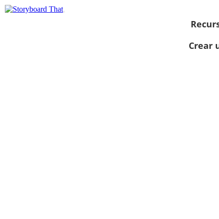
Recur
Crear 