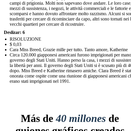
campi di prigionia. Molti non sapevano dove andare. Le loro case,
mezzi di sussistenza, i negozi, le attività commerciali e le fattorie 
scomparsi e hanno dovuto affrontare molto razzismo. Alcuni si s
trasferiti per cercare di ricominciare da capo, altri sono tornati nei 
vecchi quartieri per cercare di ricostruire.
Deslizar: 6
RISOLUZIONE
$ 0,03
Cara Miss Breed, Grazie mille per tutto. Tanto amore, Katherine
Circa 120.000 giapponesi americani furono imprigionati per mano
governo degli Stati Uniti. Hanno perso la casa, i mezzi di sussiste
la libertà per anni. Il governo degli Stati Uniti si è scusato più di 
dopo. Miss Breed e Katherine rimasero amiche. Clara Breed è sta
onorata come ospite come una riunione di giapponesi americani c
erano stati imprigionati nel 1991.
Más de
40 millones
de
guiones gráficos creados