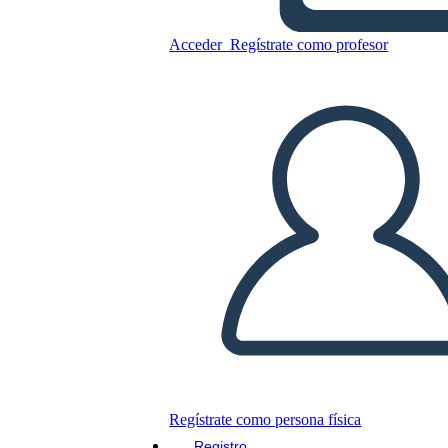
Acceder
Regístrate como profesor
Incarcerazione Americana
Giapponese Durante la
Seconda Guerra Mondiale:
Scr
Copie este guión gráfico
CREAR UN GUIÓN GRÁFICO
JUEGO DE DIAPOSITIVAS
LEERME
Regístrate como persona física
Registro