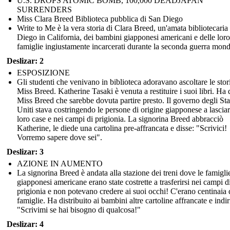
U.S. DROPS ATOMIC BOMB, 100,000 DEADJAPAN
SURRENDERS
Miss Clara Breed Biblioteca pubblica di San Diego
Write to Me è la vera storia di Clara Breed, un'amata bibliotecaria
Diego in California, dei bambini giapponesi americani e delle loro
famiglie ingiustamente incarcerati durante la seconda guerra mond
Deslizar: 2
ESPOSIZIONE
Gli studenti che venivano in biblioteca adoravano ascoltare le stor
Miss Breed. Katherine Tasaki è venuta a restituire i suoi libri. Ha 
Miss Breed che sarebbe dovuta partire presto. Il governo degli Sta
Uniti stava costringendo le persone di origine giapponese a lasciar
loro case e nei campi di prigionia. La signorina Breed abbracciò
Katherine, le diede una cartolina pre-affrancata e disse: "Scrivici!
Vorremo sapere dove sei".
Deslizar: 3
AZIONE IN AUMENTO
La signorina Breed è andata alla stazione dei treni dove le famigli
giapponesi americane erano state costrette a trasferirsi nei campi d
prigionia e non potevano credere ai suoi occhi! C'erano centinaia 
famiglie. Ha distribuito ai bambini altre cartoline affrancate e indir
"Scrivimi se hai bisogno di qualcosa!"
Deslizar: 4