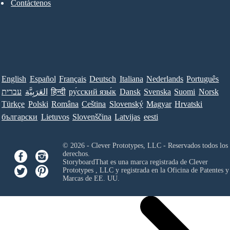
Contáctenos
English
Español
Français
Deutsch
Italiana
Nederlands
Português
עברית
العَرَبِيَّة
हिन्दी
ру́сский язы́к
Dansk
Svenska
Suomi
Norsk
Türkçe
Polski
Româna
Ceština
Slovenský
Magyar
Hrvatski
български
Lietuvos
Slovenščina
Latvijas
eesti
© 2026 - Clever Prototypes, LLC - Reservados todos los
derechos.
StoryboardThat es una marca registrada de
Clever
Prototypes , LLC
y registrada en la Oficina de Patentes y
Marcas de EE. UU.