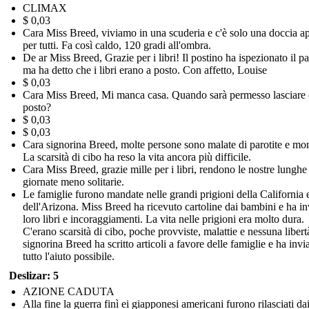
CLIMAX
$ 0,03
Cara Miss Breed, viviamo in una scuderia e c'è solo una doccia ap
per tutti. Fa così caldo, 120 gradi all'ombra.
De ar Miss Breed, Grazie per i libri! Il postino ha ispezionato il p
ma ha detto che i libri erano a posto. Con affetto, Louise
$ 0,03
Cara Miss Breed, Mi manca casa. Quando sarà permesso lasciare 
posto?
$ 0,03
$ 0,03
Cara signorina Breed, molte persone sono malate di parotite e mor
La scarsità di cibo ha reso la vita ancora più difficile.
Cara Miss Breed, grazie mille per i libri, rendono le nostre lunghe
giornate meno solitarie.
Le famiglie furono mandate nelle grandi prigioni della California 
dell'Arizona. Miss Breed ha ricevuto cartoline dai bambini e ha in
loro libri e incoraggiamenti. La vita nelle prigioni era molto dura.
C'erano scarsità di cibo, poche provviste, malattie e nessuna libert
signorina Breed ha scritto articoli a favore delle famiglie e ha invi
tutto l'aiuto possibile.
Deslizar: 5
AZIONE CADUTA
Alla fine la guerra finì ei giapponesi americani furono rilasciati da